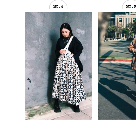
NO.4
NO.5