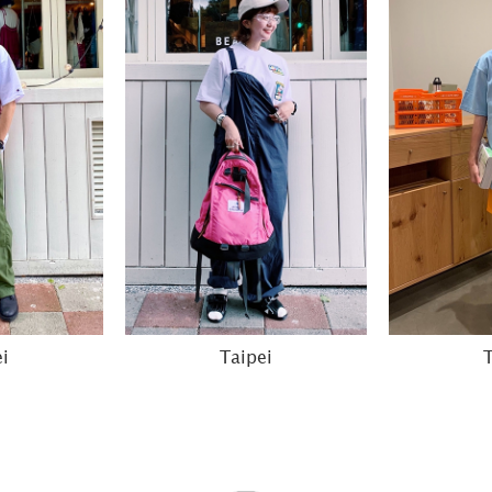
i
Taipei
T