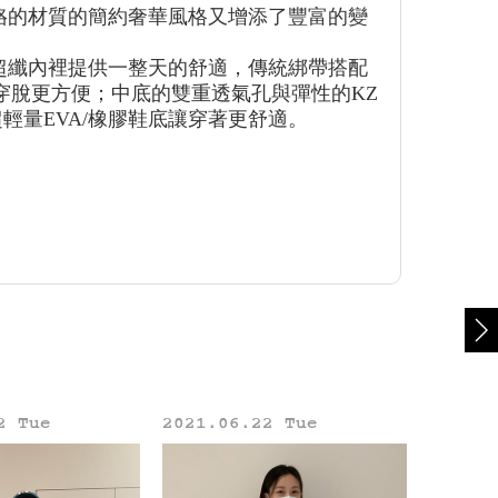
烙的材質的簡約奢華風格又增添了豐富的變
超纖內裡提供一整天的舒適，傳統綁帶搭配
穿脫更方便；中底的雙重透氣孔與彈性的KZ
超輕量EVA/橡膠鞋底讓穿著更舒適。
2 Tue
2021.06.22 Tue
2021.0