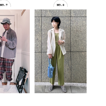
NO.7
NO.8