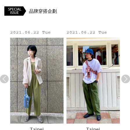
官網
/
IG
SPECIAL
品牌穿搭企劃
ISSUE
2021.06.22 Tue
2021.06.22 Tue
20
Line
Taipei
Taipei