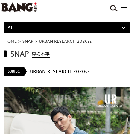
All
PROJECT
HOME
>
SNAP
>
URBAN RESEARCH 2020ss
BOY
SNAP
穿搭本事
GIRL
URBAN RESEARCH 2020ss
SUBJECT