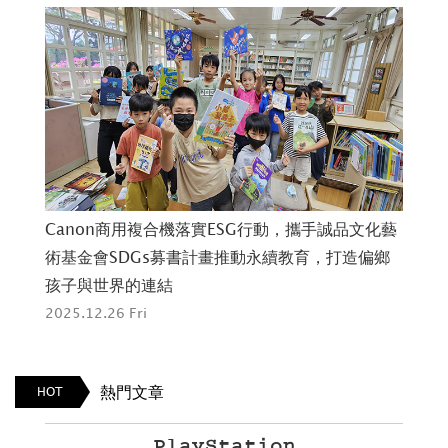
開
Canon商用複合機落實ESG行動，攜手誠品文化藝
So
越
術基金會SDGs募書計畫推動永續教育，打造偏鄉
I
孩子與世界的連結
庭
2025.12.26 Fri
202
熱門文章
HOT
PlayStation