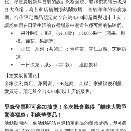
化、呼應農曆新年喜氣的設計風格呈現。貓咪們將繽紛現身
各大商場，為各家店舖增添熱鬧歡騰、喜氣洋洋的節慶氛
圍。合作限定商品預定於全台約8,300間超商與超市上架，
讓粉絲們在日常生活的各種場景中邂逅各種可愛的貓咪們。
「果汁時刻」系列（共10款）：100%果汁（蘋果、柳
橙、葡萄、果蔬等）
「正庄」系列（共3款）：青草茶、杏仁豆腐、芝麻奶
凍
「一日快充」系列（共1款）：運動飲料
【主要販售通路】
全家便利商店、萊爾富、OK超商、全聯、家樂福便利購、
愛買等，預定於全台8,300間以上店舗販售。
登錄發票即可參加抽獎！多次機會贏得「貓咪大戰爭
驚喜福袋」和豪華獎品！
活動期間內，至活動網站登錄指定商品的發票號碼，即可參
加每週1次的抽獎活動，活動期間共8周，總計可累積共8次