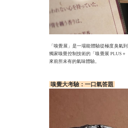
「嗅覺展」是一場能體驗從極度臭氣到
獨家嗅覺控制技術的「嗅覺展 PLUS＋
來前所未有的氣味體驗。
嗅覺大考驗：一口氣答題