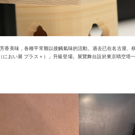
芳香美味，各種平常難以接觸氣味的活動。過去已在名古屋、橫
（
におい展 プラス＋
）」升級登場。展覽舞台設於東京晴空塔一樓「