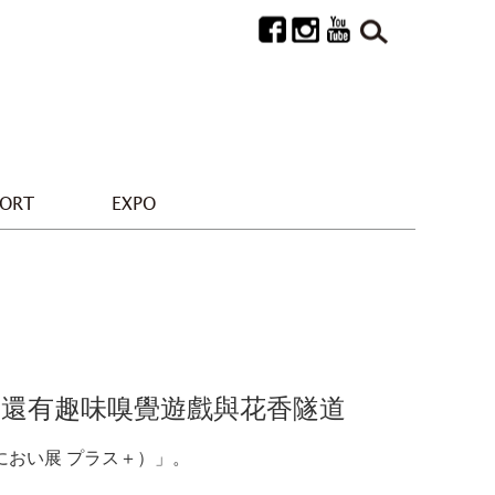
PORT
EXPO
，還有趣味嗅覺遊戲與花香隧道
（におい展 プラス＋）」。