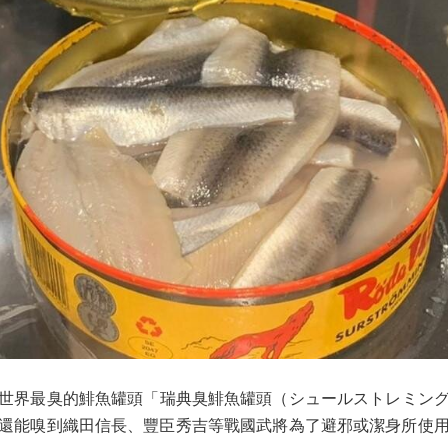
世界最臭的鯡魚罐頭「瑞典臭鯡魚罐頭（シュールストレミン
還能嗅到織田信長、豐臣秀吉等戰國武將為了避邪或潔身所使