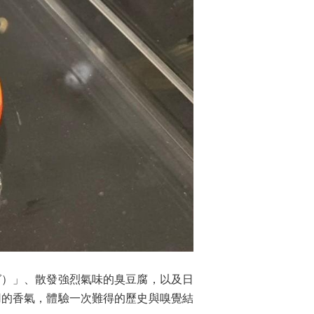
グ）」、散發強烈氣味的臭豆腐，以及日
用的香氣，體驗一次難得的歷史與嗅覺結