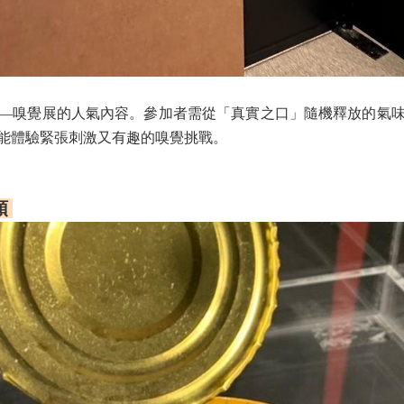
—嗅覺展的人氣內容。參加者需從「真實之口」隨機釋放的氣
能體驗緊張刺激又有趣的嗅覺挑戰。
頭