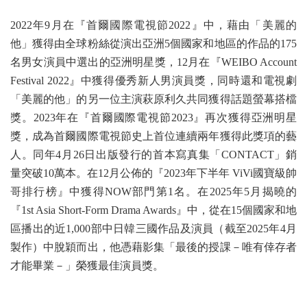
2022年9月在『首爾國際電視節2022』中，藉由
「美麗的
他」
獲得由全球粉絲從演出亞洲5個國家和地區的作品的175
名男女演員中選出的亞洲明星獎，
12月在『WEIBO Account
Festival 2022』中獲得優秀新人男演員獎，同時還和電視劇
「美麗的他」的另一位主演萩原利久共同獲得話題螢幕搭檔
獎。
2023年在『首爾國際電視節2023』再次獲得亞洲明星
獎，成為首爾國際電視節史上首位連續兩年獲得此獎項的藝
人。
同年4月26日出版發行的首本寫真集「CONTACT」銷
量突破10萬本。
在12月公佈的『2023年下半年 ViVi國寶級帥
哥排行榜』中獲得NOW部門第1名。
在2025年5月揭曉的
『1st Asia Short-Form Drama Awards』中，從在15個國家和地
區播出的近1,000部中日韓三國作品及演員（截至2025年4月
製作）中脫穎而出，他憑藉影集「最後的授課－唯有倖存者
才能畢業－」榮獲最佳演員獎。