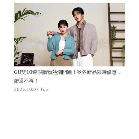
GU雙10連假購物熱潮開跑！秋冬新品限時優惠，
神
錯過不再！
頂
in
2025.10.07 Tue
旅
202