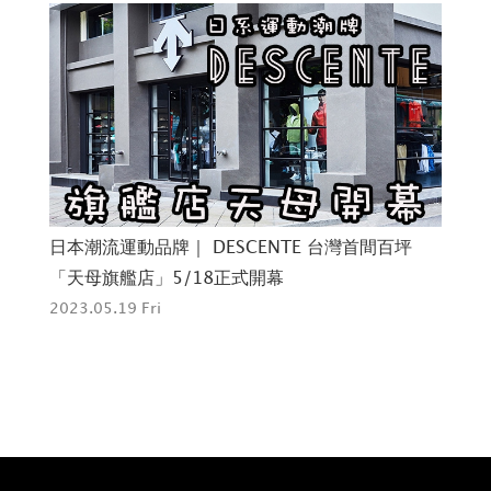
嫩聯
日本潮流運動品牌｜ DESCENTE 台灣首間百坪
D
「天母旗艦店」5/18正式開幕
跑
2023.05.19 Fri
202