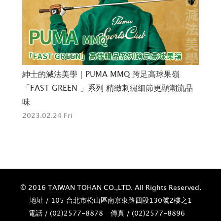
木村
紳士的減法美學｜PUMA MMQ 跨足高球果嶺
跑
調
「FAST GREEN 」系列 精緻刺繡細節更顯潮流品
N
味
202
2023.02.24 Fri
© 2016 TAIWAN TOHAN CO.,LTD. All Rights Reserved.
地址 / 105 台北市松山區南京東路四段130號2樓之1
電話 / (02)­2577-8878
傳真 / (02)­2577-8896