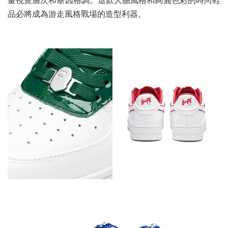
畫視覺層次和基因格調。這款大膽風格和絢麗色彩的時尚鞋
品必將成為游走風格戰場的造型利器。