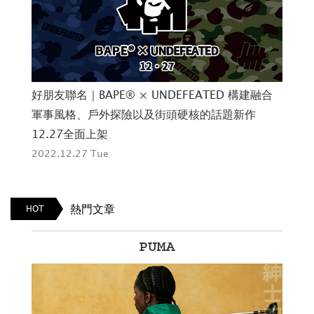
日密
好朋友聯名｜BAPE® × UNDEFEATED 構建融合
做潮
軍事風格、戶外探險以及街頭硬核的話題新作
造
12.27全面上架
202
2022.12.27 Tue
熱門文章
HOT
PUMA