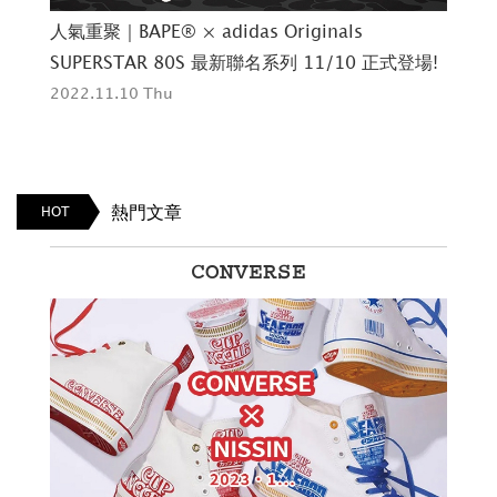
感動40週年｜A BATHING APE® ×《E.T.》40週
時裝
場!
年紀念聯名 一同飛向星空的夜晚 9/10起 登陸台北
系
2022.09.12 Mon
202
熱門文章
HOT
ÉVOQUE STUDIO