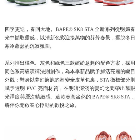
四季更迭，春回大地。BAPE® SK8 STA 全新系列從明媚春
光中擷取靈感，以清新色彩迎接萬物的芬芳春景，擺脫冬日
寒冷蕭瑟的沉寂氛圍。
系列推出橘色、灰色和綠色三款繽紛意趣的配色方案，採用
同色系高級演繹法則創作，為本季新品賦予鮮活亮麗的矚目
外觀；鞋身以夢幻旖旎的漸變全皮革包裹，STA 徽標部分則
賦予透明 PVC 亮面材質，在明暗深淺的變幻之間帶出耀眼
光澤度與層次精緻感。這款春意盎然的 BAPE® SK8 STA，
將伴你開啟春心悸動的歡悅之旅。