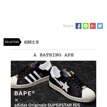
Share
相關文章
RELATION
BAPE®