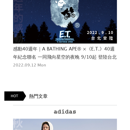
感動40週年｜A BATHING APE® ×《E.T.》40週
時裝
場!
年紀念聯名 一同飛向星空的夜晚 9/10起 登陸台北
系
2022.09.12 Mon
202
熱門文章
HOT
adidas