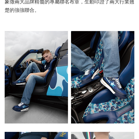
象徵兩大品牌精髓的專屬聯名布章，生動印證了兩大行業翹
楚的強強聯合。