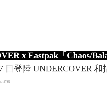
ER x Eastpak
「Chaos/Bal
17 日登陸 UNDERCOVER
VER官網