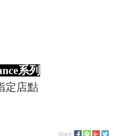
ance
系列
 和指定店點
Share