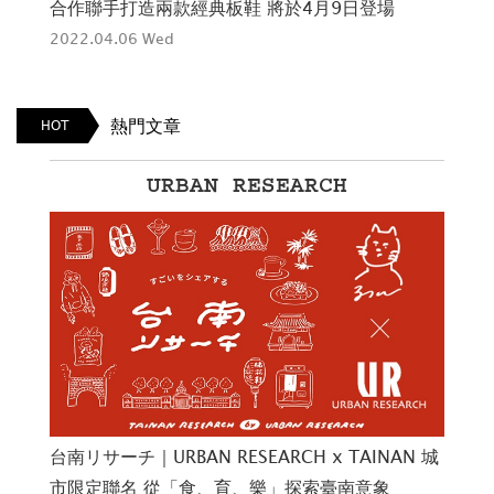
合作聯手打造兩款經典板鞋 將於4月9日登場
2022.04.06 Wed
熱門文章
HOT
URBAN RESEARCH
系列
台南リサーチ｜URBAN RESEARCH x TAINAN 城
洞洞
市限定聯名 從「食、育、樂」探索臺南意象
空