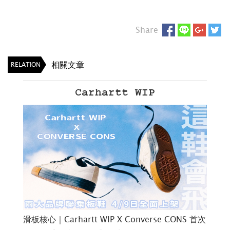
Share
相關文章
RELATION
Carhartt WIP
滑板核心｜Carhartt WIP X Converse CONS 首次