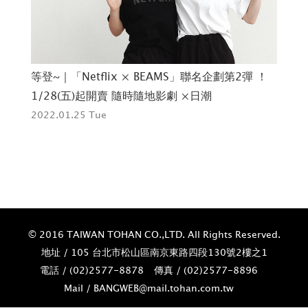
等登~｜「Netflix × BEAMS」聯名企劃第2彈 ！
再
發
1/28(五)起開賣 隨時隨地影劇 ×日潮
定
2022.01.25 Tue
202
© 2016 TAIWAN TOHAN CO.,LTD. All Rights Reserved.
地址 / 105 台北市松山區南京東路四段130號2樓之1
電話 / (02)­2577-8878
傳真 / (02)­2577-8896
Mail / BANGWEB@mail.tohan.com.tw