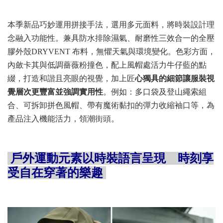
本季新品巧妙運用拼接手法，選用多元面料，將時裝設計理
念融入功能性。兼具防水排除濕氣、耐磨性三效合一的全壓
膠外殼DRYVENT 布料，無懼天氣與環境變化。色彩方面，
內斂卡其與低調薔薇粉撞色，配上風帽處活力牛仔藍的點
綴，打造和諧且亮眼的視覺，加上匠
心獨具的細節讓服裝視
覺層次更豐富並強調實用性
。例如：多口袋及登山繩索組
合、可拆卸拼色風帽、帶有魔術黏扣的彈力收縮袖口等，為
產品注入機能活力，領潮街頭。
戶外運動元素以時裝語言呈現
時刻享
受自在穿著的樂趣