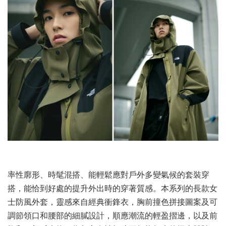
率性廓形、時髦混搭、能輕鬆應對戶外多變氣候的套裝穿
搭，能恰到好處的提升外出時的穿著質感。本系列的長款女
士防風外套，靈感來自經典衝鋒衣，胸前撞色拼接圖案及可
調節領口和腰部的細膩設計，順應潮流的輕盈摺邊，以及前