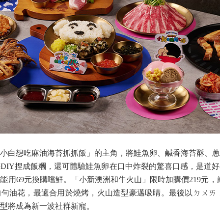
小白想吃麻油海苔抓抓飯」的主角，將鮭魚卵、鹹香海苔酥、蔥
DIY捏成飯糰，還可體驗鮭魚卵在口中炸裂的驚喜口感，是道
能用69元換購嚐鮮。「小新澳洲和牛火山」限時加購價219元，
勻油花，最適合用於燒烤，火山造型豪邁吸睛。最後以ㄉㄨㄞ 
型將成為新一波社群新寵。