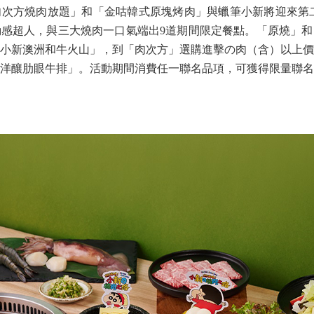
肉次方燒肉放題」和「金咕韓式原塊烤肉」與蠟筆小新將迎來
第
感超人，與三大燒肉一口氣端出9道期間限定餐點。「原燒」和
小新澳洲和牛火山」，到「肉次方」選購進擊の肉（含）以上價
洋釀肋眼牛排」。活動期間消費任一聯名品項，可獲得限量聯名