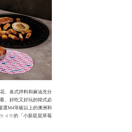
花、各式拌料和麻油充分
好看、好吃又好玩的韓式必
嚴選M4等級以上的澳洲和
ㄉㄨㄞ的「小新屁屁草莓