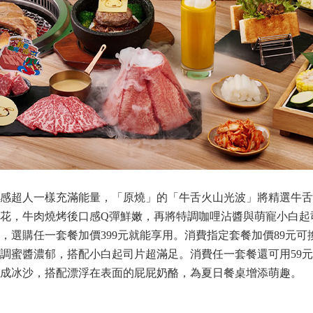
感超人一樣充滿能量，「原燒」的「牛舌火山光波」將精選牛舌
花，牛肉燒烤後口感Q彈鮮嫩，再將特調咖哩沾醬與萌寵小白起
，選購任一套餐加價399元就能享用。消費指定套餐加價89元可
調蜜醬濃郁，搭配小白起司片超滿足。消費任一套餐還可用59
成冰沙，搭配漂浮在表面的屁屁奶酪，為夏日餐桌增添萌趣。