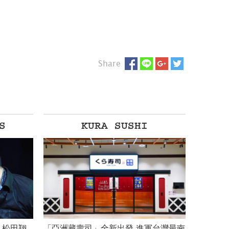
Share
Eating Women
軍台灣最南
日本8大尤物女星 食「慾」大開聊性愛