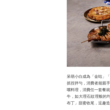
呆萌小白成為「金咕」「
抓捏拌勻，消費者能親手
嚐料理，消費任一套餐就
牛，如大理石紋理般的均
布丁」甜蜜收尾，逗趣造