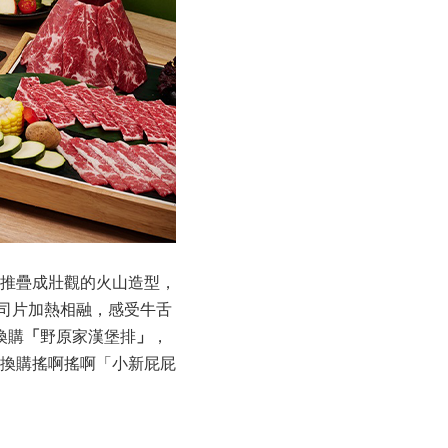
推疊成壯觀的火山造型，
司片加熱相融，感受牛舌
換購
「
野原家漢堡排
」
，
元換購搖啊搖啊「小新屁屁