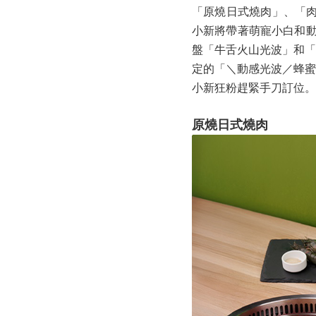
「原燒日式燒肉」、「
小新將帶著萌寵小白和動
盤「牛舌火山光波」和「
定的「＼動感光波／蜂蜜
小新狂粉趕緊手刀訂位。
原燒日式燒肉