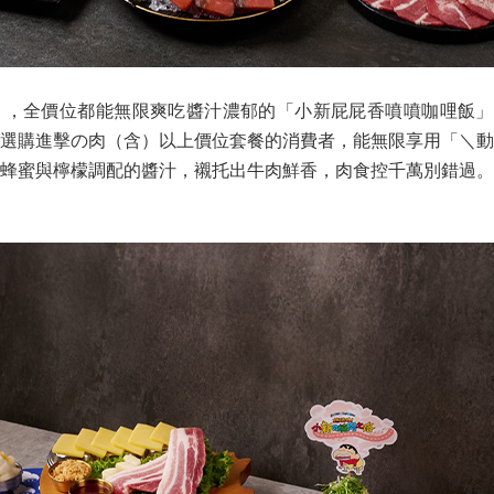
，全價位都能無限爽吃醬汁濃郁的「小新屁屁香噴噴咖哩飯」，
選購進擊の肉（含）以上價位套餐的消費者，能無限享用「＼動
蜂蜜與檸檬調配的醬汁，襯托出牛肉鮮香，肉食控千萬別錯過。