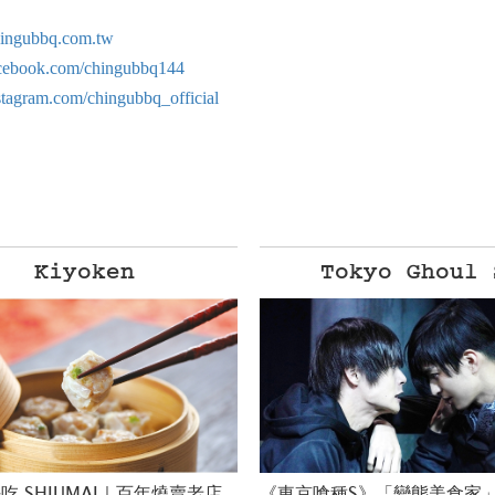
hingubbq.com.tw
acebook.com/chingubbq144
stagram.com/chingubbq_official
Tokyo Ghoul S
KURA SUSHI
「亞洲藏壽司」全新出發 進
種S》「變態美食家」松田翔