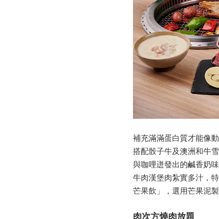
補充滿滿蛋白質才能像動
搭配骰子牛及澳洲和牛雪
與咖哩迸發出的鹹香奶味
牛肉漢堡肉紮實多汁，特
芒果飲」，選用芒果泥製
肉次方燒肉放題