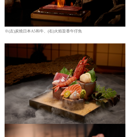
※(左)
炭燒日本A5和牛、(右)火焰旨香午仔魚