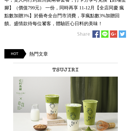
腳】（價值799元） 一份，同時再享 11-12月【全店同慶 瘋
點數加贈3%】於藝奇全台門市消費，享瘋點數3%加贈回
饋。盛情款待每位饕客，體驗匠心日料的美味！
Share
熱門文章
HOT
TSUJIRI