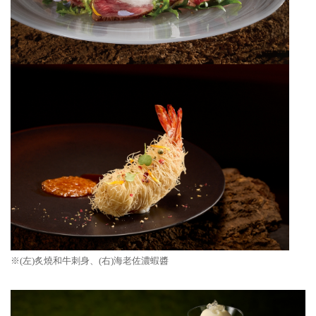
※(左)炙燒和牛刺身
、(右)海老佐濃蝦醬