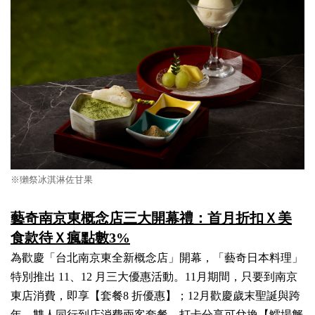
※
獺祭冰淇淋佐甘果
藝奇南京東概念店三大開幕禮：首月折扣Ｘ美
食款待Ｘ瘋點數3%
為歡慶「台北南京東全新概念店」開幕，「藝奇日本料理」
特別推出 11、12 月三大優惠活動。11月期間，只要到南京
東店消費，即享【套餐8 折優惠】；12月歡慶歲末聖誕與跨
年，雙人同行到店消費兩客套餐，打卡分享可兌換【鱈場蟹