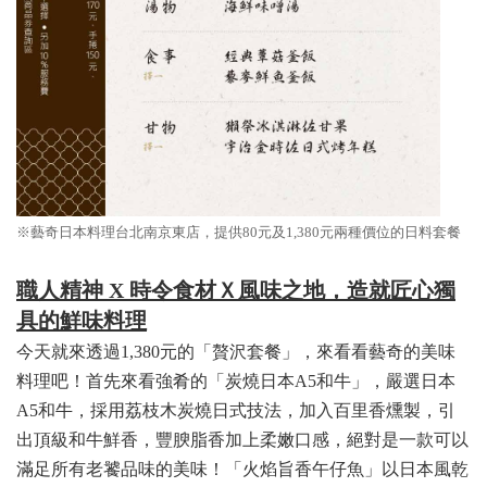
※
藝奇日本料理台北南京東店，提供
80元及1,380元兩種價位的日料套餐
職人精神
X 時令食材Ｘ風味之地，造就匠心獨
具的鮮味料理
今天就來透過1,380元的「贅沢套餐」，來看看藝奇的美味
料理吧！首先來看強肴的「炭燒日本A5和牛」，嚴選日本
A5和牛，採用荔枝木炭燒日式技法，加入百里香燻製，引
出頂級和牛鮮香，豐腴脂香加上柔嫩口感，絕對是一款可以
滿足所有老饕品味的美味！「火焰旨香午仔魚」以日本風乾