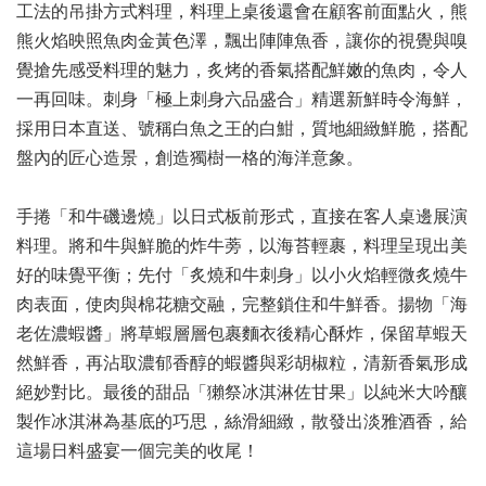
工法的吊掛方式料理，料理上桌後還會在顧客前面點火，熊
熊火焰映照魚肉金黃色澤，飄出陣陣魚香，讓你的視覺與嗅
覺搶先感受料理的魅力，炙烤的香氣搭配鮮嫩的魚肉，令人
一再回味。刺身「極上刺身六品盛合」精選新鮮時令海鮮，
採用
日本直送、號稱
白魚之王的白魽，質地細緻鮮脆，搭配
盤內的匠心造景，創造獨樹一格的海洋意象。
手捲「和牛磯邊燒」以日式板前形式，直接在客人桌邊展演
料理。將和牛與鮮脆的炸牛蒡，以海苔輕裹，料理呈現出美
好的味覺平衡；先付「炙燒和牛刺身」以小火焰輕微炙燒牛
肉表面，使肉與棉花糖交融，完整鎖住和牛鮮香。揚物「海
老佐濃蝦醬」將草蝦層層包裹麵衣後精心酥炸，保留草蝦天
然鮮香，再沾取濃郁香醇的蝦醬與彩胡椒粒，清新香氣形成
絕妙對比。最後的甜品「獺祭冰淇淋佐甘果」以純米大吟釀
製作冰淇淋為基底的巧思，絲滑細緻，散發出淡雅酒香，給
這場日料盛宴一個完美的收尾！