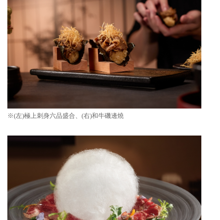
※(左)
極上刺身六品盛合
、(右)
和牛磯邊燒