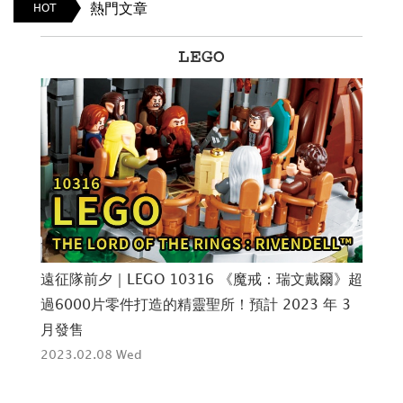
熱門文章
HOT
LEGO
齋
遠征隊前夕｜LEGO 10316 《魔戒：瑞文戴爾》超
歲末
之作
過6000片零件打造的精靈聖所！預計 2023 年 3
《
月發售
步
2023.02.08 Wed
202