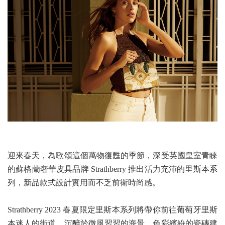
迎來春天，為歌頌這個萬物復甦的季節，深受英國皇室青睞
的蘇格蘭奢華皮具品牌 Strathberry 推出活力充沛的里斯本系
列，新品款式設計實用而不乏前衛時尚感。
Strathberry 2023 春夏限定里斯本系列將帶你前往葡萄牙里斯
本迷人的街道。沉醉於微風習習的海景、色彩繽紛的瓷磚建