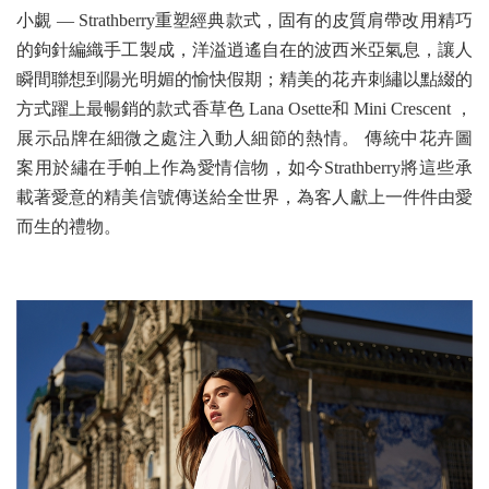
小覷 — Strathberry重塑經典款式，固有的皮質肩帶改用精巧
的鉤針編織手工製成，洋溢逍遙自在的波西米亞氣息，讓人
瞬間聯想到陽光明媚的愉快假期；精美的花卉刺繡以點綴的
方式躍上最暢銷的款式香草色 Lana Osette和 Mini Crescent ，
展示品牌在細微之處注入動人細節的熱情。 傳統中花卉圖
案用於繡在手帕上作為愛情信物，如今Strathberry將這些承
載著愛意的精美信號傳送給全世界，為客人獻上一件件由愛
而生的禮物。