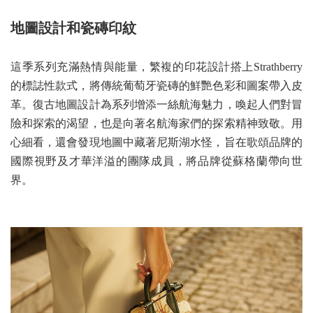
地圖設計和瓷磚印紋
這季系列充滿熱情與能量，繁複的印花設計搭上Strathberry
的標誌性款式，將傳統葡萄牙瓷磚的鮮艷色彩和圖案帶入皮
革。復古地圖設計為系列增添一絲航海魅力，喚起人們對冒
險和探索的渴望，也是向著名航海家們的探索精神致敬。用
心細看，還會發現地圖中藏著尼斯湖水怪，旨在歌頌品牌的
國際視野及才華洋溢的團隊成員，將品牌從蘇格蘭帶向世
界。