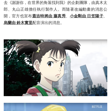
去《謝謝你，在世界的角落找到我》的企劃團隊，由真木太
郎、丸山正雄擔任執行製作人。而隨著改編動畫的消息公
開，官方也宣布
蓋吉特將由 藤真秀
、
小金剛由 日笠陽子
、
烏蘭由 鈴木實里
配音演出的消息。