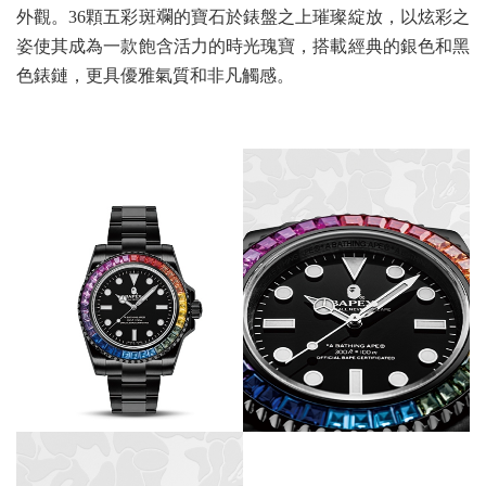
外觀。36顆五彩斑斕的寶石於錶盤之上璀璨綻放，以炫彩之
姿使其成為一款飽含活力的時光瑰寶，搭載經典的銀色和黑
色錶鏈，更具優雅氣質和非凡觸感。