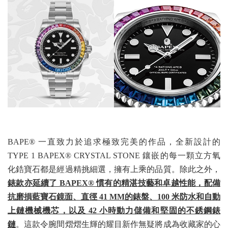
BAPE® 一直致力於追求極致完美的作品，全新設計的
TYPE 1 BAPEX® CRYSTAL STONE 鑲嵌的每一顆立方氧
化鋯寶石都是經過精挑細選，擁有上乘的品質。除此之外，
錶款亦延續了 BAPEX® 慣有的精湛技藝和卓越性能，配備
抗磨損藍寶石鏡面、直徑 41 MM的錶盤、100 米防水和自動
上鏈機械機芯，以及 42 小時動力儲備和堅固的不銹鋼錶
鏈
。這款令腕間熠熠生輝的耀目新作無疑將成為收藏家的心