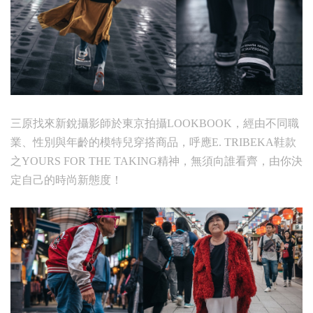
三原找來新銳攝影師於東京拍攝LOOKBOOK，經由不同職
業、性別與年齡的模特兒穿搭商品，呼應E. TRIBEKA鞋款
之YOURS FOR THE TAKING精神，無須向誰看齊，由你決
定自己的時尚新態度！