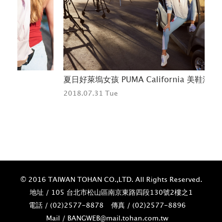
夏日好萊塢女孩 PUMA California 美鞋潮流
壽
2018.07.31 Tue
勢
202
© 2016 TAIWAN TOHAN CO.,LTD. All Rights Reserved.
地址 / 105 台北市松山區南京東路四段130號2樓之1
電話 / (02)­2577-8878
傳真 / (02)­2577-8896
Mail / BANGWEB@mail.tohan.com.tw