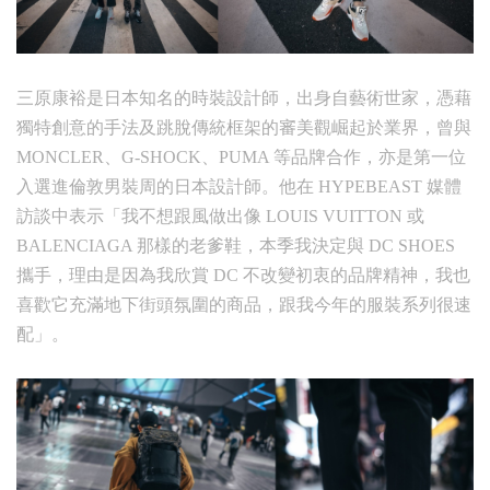
三原康裕是日本知名的時裝設計師，出身自藝術世家，憑藉
獨特創意的手法及跳脫傳統框架的審美觀崛起於業界，曾與
MONCLER、G-SHOCK、PUMA 等品牌合作，亦是第一位
入選進倫敦男裝周的日本設計師。他在 HYPEBEAST 媒體
訪談中表示「我不想跟風做出像 LOUIS VUITTON 或
BALENCIAGA 那樣的老爹鞋，本季我決定與 DC SHOES
攜手，理由是因為我欣賞 DC 不改變初衷的品牌精神，我也
喜歡它充滿地下街頭氛圍的商品，跟我今年的服裝系列很速
配」。