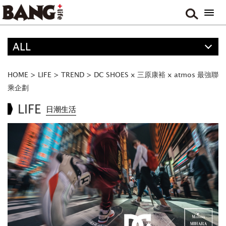
ALL
精選
ALL
HOME
>
LIFE
>
TREND
>
DC SHOES x 三原康裕 x atmos 最強聯
ANIME
乘企劃
FOOD
LIFE
日潮生活
MOVIE & DRAMA
TRAVEL
MUSIC
GAME