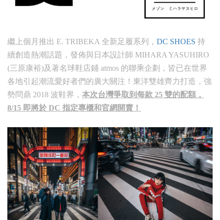
繼上個月推出 E. TRIBEKA 全新足履系列，
DC SHOES
持
續創造熱潮話題，發佈與日本設計師 MIHARA YASUHIRO
(三原康裕)及著名球鞋店鋪 atmos 的聯乘企劃，皆已在世界
各地引起潮流愛好者們的廣大關注！東洋雙雄齊力打造，強
勢問鼎 2018 波鞋界，
本次台灣爭取到每款 25 雙的配額，
8/15 即將於 DC 指定專櫃和官網開賣！