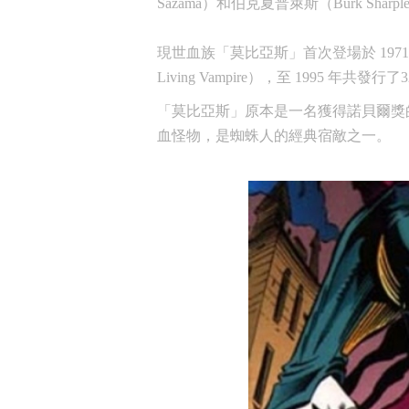
Sazama）和伯克夏普萊斯（Burk Sharp
現世血族「莫比亞斯」首次登場於 1971 
Living Vampire），至 1995 年共發行了
「莫比亞斯」原本是一名獲得諾貝爾獎
血怪物，是蜘蛛人的經典宿敵之一。