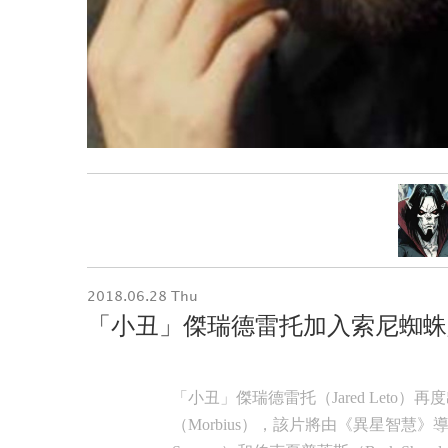
2018.06.28 Thu
「小丑」傑瑞德雷托加入索尼蜘蛛
「小丑」
傑瑞德雷托
（
Jared Leto
）再度
（Morbius）
，該片將由《異星智慧》導演丹尼