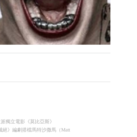
反派獨立電影《莫比亞斯》
絕》編劇搭檔馬特沙撒馬（Matt