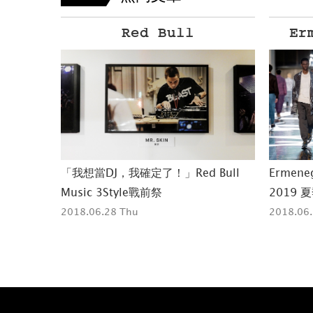
Ermenegildo Zegna
Bull
Ermenegildo Zegna Cesare 運動鞋
adidas
2019 夏季時裝秀亮相
市
2018.06.26 Tue
2018.06.