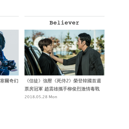
Believer
魯塞爾奇幻
《信徒》強壓《死侍2》榮登韓國首週
票房冠軍 趙震雄攜手柳俊烈激情毒戰
2018.05.28 Mon