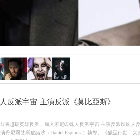
人反派宇宙 主演反派《莫比亞斯》
出演超級英雄反派，加入索尼蜘蛛人反派宇宙 主演反派
蜘蛛人
爾艾斯皮諾沙（Daniel Espinosa）執導、
《獵巫行動：大滅