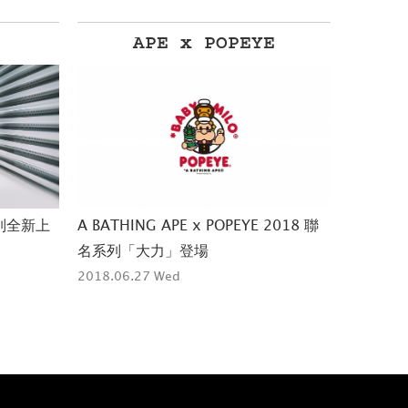
E
BABY-G
2018 聯
BABY-G 支持珊瑚礁生態保育 攜手
PUMA 
AQUA PLANET 推出聯名錶款
嘻哈復古
2018.06.27 Wed
2018.06.