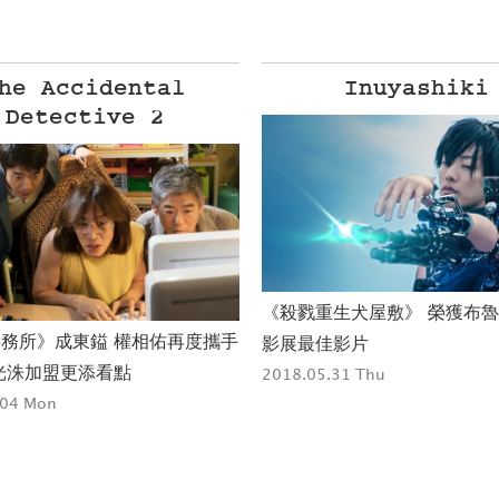
he Accidental
Inuyashiki
Detective 2
《殺戮重生犬屋敷》 榮獲布
務所》成東鎰 權相佑再度攜手
影展最佳影片
光洙加盟更添看點
2018.05.31 Thu
.04 Mon