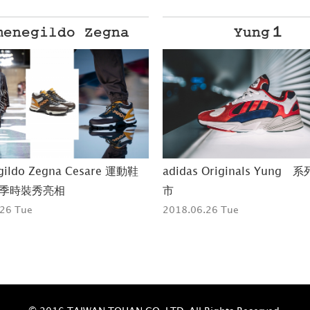
Yung１
APE x POPEY
 Originals Yung 系列全新上
A BATHING APE x POPEYE 
名系列「大力」登場
26 Tue
2018.06.27 Wed