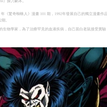
less）操刀劇本。
年《驚奇蜘蛛人》漫畫 101 期，1992年發展自己的獨立漫畫作品《莫
32期。
的生物學家，為了治療罕見的血液疾病，自己當白老鼠接受實驗