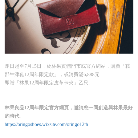
即日起至7月15日，於林果實體門市或官方網站，購買「鞍
部牛津鞋12周年限定款」，或消費滿6,888元，
即贈「林果12周年限定皮革卡夾」乙只。
林果良品12周年限定官方網頁，邀請您一同創造與林果最好
的時代。
https://oringoshoes.wixsite.com/oringo12th