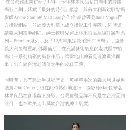
在台灣鞋產業耕耘了12年，今年林果良品藉由周年的跨國
攝影企劃，延續「最好的時代」概念，與義大利新銳駐點攝
影師Anche Studio的Matt Liao合作(作品曾獲登Italia Vogue官
方攝影網站，並於義大利當地成立攝影工作團隊)，同時邀
請義大利當地網紅、紳士模特兒穿上林果良品高級訂製鞋系
列 – Premium系列，及「12周年限定款 鞍部牛津鞋」，遠赴
義大利製鞋重鎮-佛羅倫斯，在充滿藝術氣息的老城區中拍
攝出一系列精彩的攝影作品，讓當地仕紳看見遠渡重洋而
來，出自於台灣老師傅之手的皮鞋工藝。
同時間，具有將近半世紀歷史，每半年兩次的義大利世界男
裝展-Pitti Uomo，也在此時熱烈地進行，攝影師Matt也帶著
林果良品在會場留下身影。台灣皮鞋品牌不只是在台灣受到
注目，也在歐美走出屬於台灣的紳士氣度。