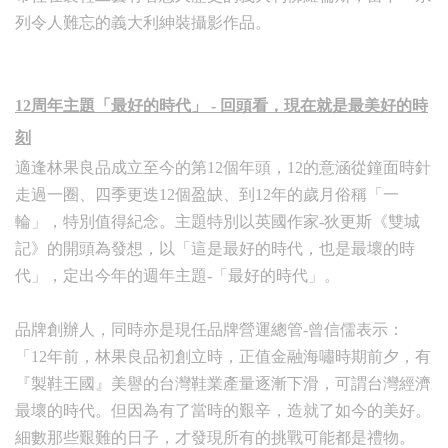
列令人難忘的義大利紳裝攝影作品。
12
周年主題「最好的時代」 - 回頭看，現在就是最美好的時
刻
適逢林果良品成立至今的第12個年頭，12的意涵從鐘面時針
走過一圈、四季更迭12個盈缺、到12年的歲月俗稱「一
輪」，特別值得紀念。主題特別以英國作家-狄更斯《雙城
記》的開頭為發想，以「這是最好的時代，也是最壞的時
代」，定出今年的週年主題-「最好的時代」。
品牌創辦人，同時亦是現任品牌營運總管-曾信儒表示：
「12年前，林果良品初創立時，正值金融海嘯時期前夕，有
『製鞋王國』美譽的台灣鞋業產量逐漸下滑，可謂台灣經濟
最壞的時代。但因為有了當時的艱辛，造就了如今的美好。
細數那些艱難的日子，才發現所有的挑戰可能都是禮物。