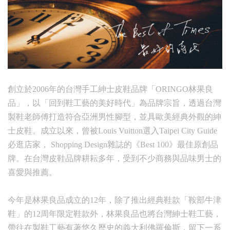
創立於2006年的台灣手工紳士皮鞋品牌「ORINGO林果良
品」，以「回到鞋工藝的美好時代」為品牌宗旨，透過台灣
製鞋老師傅打造符合亞洲男性腳型，並具歐美經典外觀的紳
士皮鞋。成立以來，曾被Louis Vuitton選入Taipei City Guide
必逛店家， Shopping Design雜誌的《Best 100》最佳原創品
牌。在台灣皮鞋品牌耕耘多年，受到不少商務與品味男士的
喜愛與推薦。
今年是林果良品成立的12年，除了推出經典鞋款「鞍部牛津
鞋」的12周年限定鞋款外，林果良品也將台灣紳士鞋工藝，
帶往在製鞋工藝有著悠久歷史的義大利佛羅倫斯，留下一系