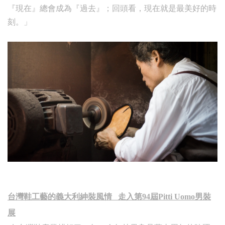
『現在』總會成為『過去』；回頭看，現在就是最美好的時
刻。」
台灣鞋工藝的義大利紳裝風情 走入第94屆Pitti Uomo男裝
展