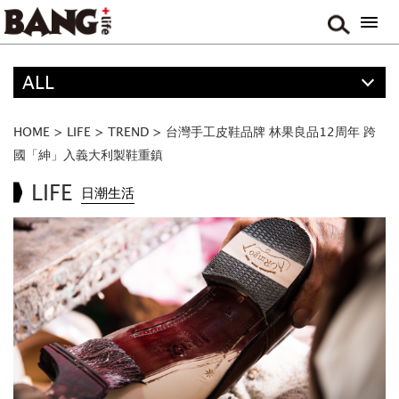
ALL
精選
ALL
HOME
>
LIFE
>
TREND
>
台灣手工皮鞋品牌 林果良品12周年 跨
ANIME
國「紳」入義大利製鞋重鎮
FOOD
LIFE
日潮生活
MOVIE & DRAMA
TRAVEL
MUSIC
GAME