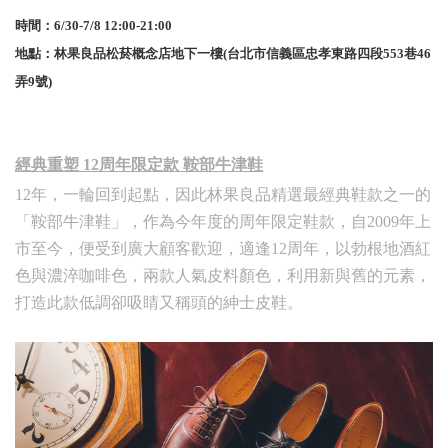
時間：6/30-7/8 12:00-21:00
地點：林果良品松菸概念店地下一樓(台北市信義區忠孝東路四段553巷46
弄9號)
經典重塑 12周年限定款 鞍部牛津鞋
12年，一輪回到起點，因此林果良品精選最經典鞋款之一的
「鞍部牛津鞋」，作為今年度的周年限定鞋款，自2009年上
市至今，便受到廣大顧客歡迎，適逢12周年，以勃根地酒紅
色與濃淬咖啡色，兩款人氣皮料顏色，利用新與舊的元素，
打造此款低調卻吸睛又稱頭的紳士皮鞋。