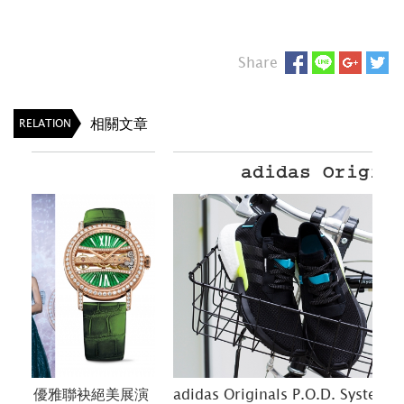
Share
相關文章
RELATION
adidas Originals
展演
adidas Originals P.O.D. System | 扭轉過去 跨入
Of