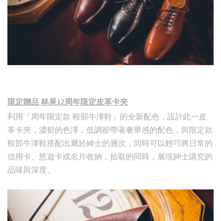
限定贈品 林果12周年限定皮革卡夾
利用「周年限定款 鞍部牛津鞋」的全新配色，設計此一皮
革卡夾，濃郁的色澤，低調卻帶著奢華感的配色，與限定款
鞍部牛津鞋搭配出屬於紳士的層次，同時可以輕巧將日常的
信用卡、悠遊卡或名片收納，拾取的同時，展現紳士講究的
品味與深度。