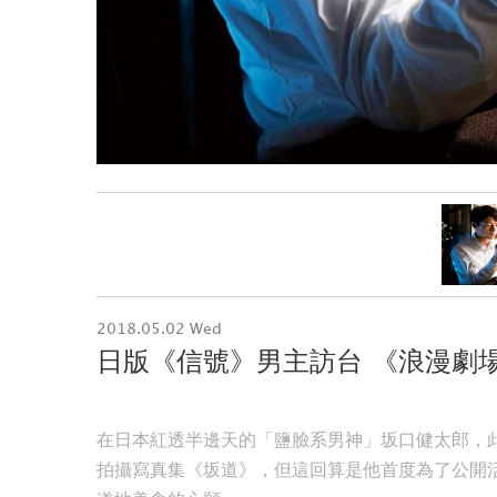
2018.05.02 Wed
日版《信號》男主訪台 《浪漫劇
在日本紅透半邊天的「鹽臉系男神」坂口健太郎，此
拍攝寫真集《坂道》，但這回算是他首度為了公開