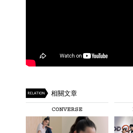
相關文章
RELATION
t
CONVERSE