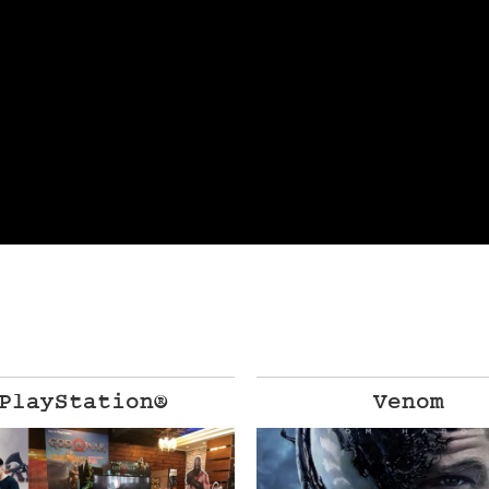
PlayStation®
Venom