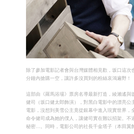
除了參加電影記者會與台灣媒體相見歡，坂口這次也
分鐘內搶購一空，讓許多沒買到的粉絲哀鴻遍野！
這部由《羅馬浴場》票房名導最新打造，綾瀨遙與
健司（坂口健太郎飾演），對黑白電影中的漂亮公
電影，沒想到美雪公主竟從銀幕中進入現實世界，
命令健司成為她的僕人，讓健司實在難以招架。不
秘密…。同時，電影公司的社長千金塔子（本田翼