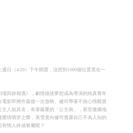
（4/29）下午開賣，沒想到1000個位置竟在一
劇場與妳相遇》，劇情描述夢想成為導演的純真青年
白電影即將作最後一次放映。健司帶著不捨心情觀賞
公主人如其名，有著嚴重的「公主病」，甚至傲嬌地
漫愛情萌芽之際，美雪竟向健司透露自己不為人知的
否有情人終成眷屬呢？