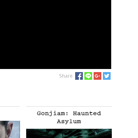
Share
Gonjiam: Haunted
Asylum