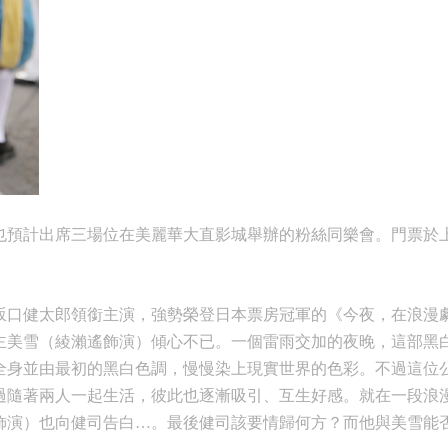
預計出席三場位在美麗華大直影城舉辦的粉絲同樂會。門票於上週日
坂口健太郎領銜主演，強勢榮登日本票房冠軍的《今夜，在浪漫
主美雪（綾瀨遙飾演）傾心不已。一個雷雨交加的夜晚，這部黑
全身並由最初的黑白色調，慢慢染上現實世界的色彩。不過這位
過隨著兩人一起生活，彼此也逐漸吸引、互生好感。就在一段浪
飾演）也向健司告白…。最後健司該要情歸何方？而他與美雪能