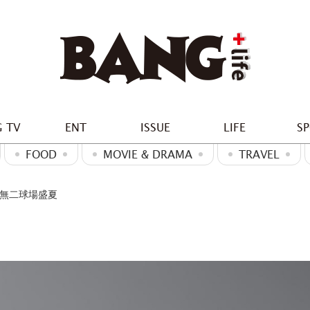
 TV
ENT
ISSUE
LIFE
S
FOOD
MOVIE & DRAMA
TRAVEL
獨Ｉ無二球場盛夏