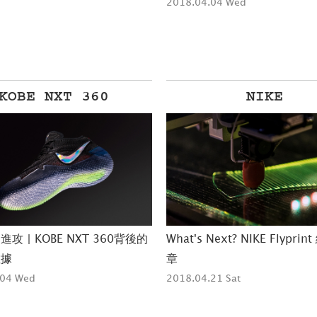
2018.04.04 Wed
KOBE NXT 360
NIKE
攻 | KOBE NXT 360背後的
What's Next? NIKE Flypri
數據
章
.04 Wed
2018.04.21 Sat