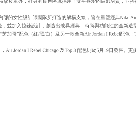
白色荔枝紋皮革外，鞋身的橘色區域採用了女生喜愛的綢緞材質，並
ke內部的女性設計師團隊所打造的解構支線，旨在重塑經典Nike Air For
至鞋身側邊，並加入拉鍊設計，創造出兼具經典、時尚與功能性的全新造型。除
知的 “芝加哥”配色（紅/黑/白）及另一款全新Air Jordan I Re
於5月5日發售，Air Jordan I Rebel Chicago 及Top 3 配色則於5月19日