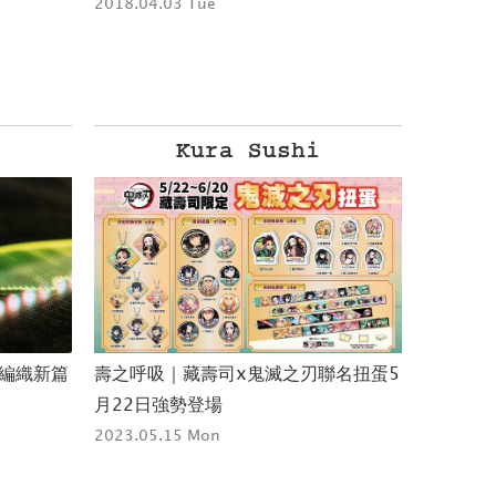
2018.04.03 Tue
Kura Sushi
nt 編織新篇
壽之呼吸｜藏壽司x鬼滅之刃聯名扭蛋5
排灣電音｜
月22日強勢登場
QADA
2023.05.15 Mon
發行
2023.05.