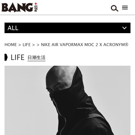
ALL
精選
ALL
HOME
>
LIFE
>
>
NIKE AIR VAPORMAX MOC 2 X ACRONYM®
ANIME
LIFE
日潮生活
FOOD
MOVIE & DRAMA
TRAVEL
MUSIC
GAME