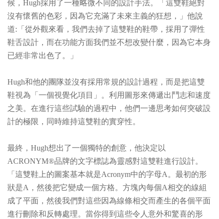
候，Hugh採用了一種略微不同的設計手法。「這雙鞋絕對
沒有懷舊的色彩，因為它充滿了未來主義的狂想，」他說
道:「從外觀來看，我們去掉了這雙鞋的鞋帶，採用了彈性
鞋舌設計，而在功能方面我們並不想改變什麼，因為它本身
已經非常出色了。」
Hugh和他的團隊並沒有採用常規的設計過程，而是把這雙
鞋視為「一個視覺化項目」。利用圖形來傳遞出鬥志和速度
之美。在進行這些試驗的過程中，他們一邊思考如何突破設
計的極限，同時維持這雙鞋的實穿性。
最終，Hugh想出了一個獨特的創意，他決定以
ACRONYM®品牌的文字標誌為靈感對這雙鞋進行設計。
「這雙鞋上的圖案基本就是Acronym中的字母A。最初的形
狀是A，然後把它變成一個方格。方塊內每個A相交的線組
成了平面，然後我們對這些因為線條相交而產生的各個平面
進行刪除和反轉處理。當你得到這些令人意外和驚喜的形