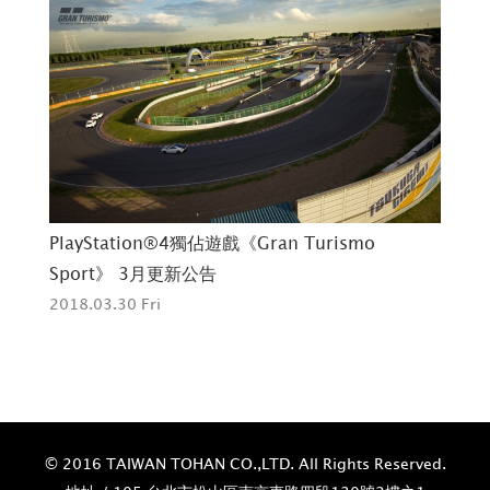
PlayStation®4獨佔遊戲《Gran Turismo
三雙
Sport》 3月更新公告
201
2018.03.30 Fri
© 2016 TAIWAN TOHAN CO.,LTD. All Rights Reserved.