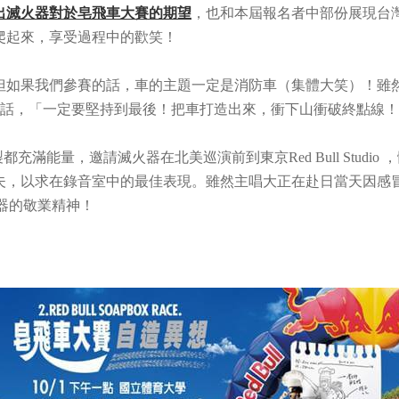
出滅火器對於皂飛車大賽的期望
，也和本屆報名者中部份展現台
爬起來，享受過程中的歡笑！
但如果我們參賽的話，車的主題一定是消防車（集體大笑）！雖
信心喊話，「一定要堅持到最後！把車打造出來，衝下山衝破終點線
製都充滿能量，邀請滅火器在北美巡演前到東京Red Bull Stu
夫，以求在錄音室中的最佳表現。雖然主唱大正在赴日當天因感
揚滅火器的敬業精神！