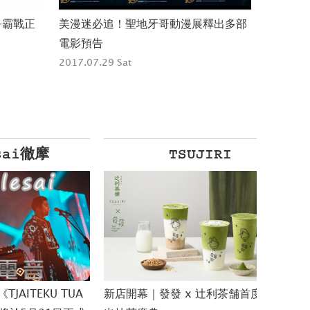
爭霸戰正
美漫迷必追！聖地牙哥動漫展釋出多部
電影預告
2017.07.29 Sat
摩
TSUJIRI
U TUA
新店開幕｜發發 x 辻利茶舗首度聯名推
24/7