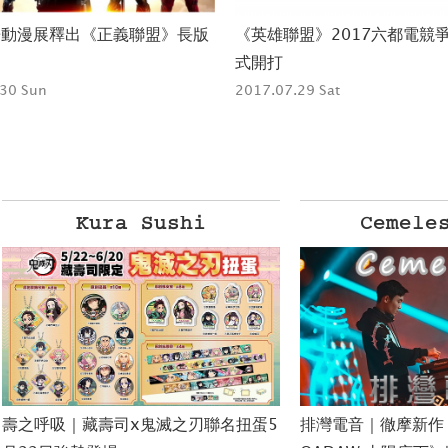
哥動漫展釋出《正義聯盟》長版
《英雄聯盟》2017六都電競
式開打
30 Sun
2017.07.29 Sat
Kura Sushi
Cemelesai徹
｜藏壽司x鬼滅之刃聯名扭蛋5
排灣電音｜徹摩新作《TJAITEK