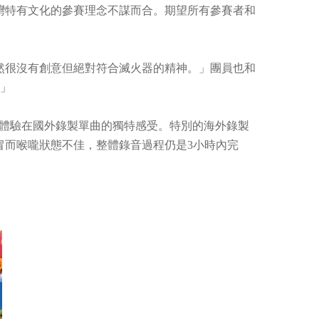
灣特有文化的參賽理念不謀而合。期望所有參賽者和
然很沒有創意但絕對符合滅火器的精神。」團員也和
！」
dio ，體驗在國外錄製單曲的獨特感受。特別的海外錄製
冒而喉嚨狀態不佳，整體錄音過程仍是3小時內完