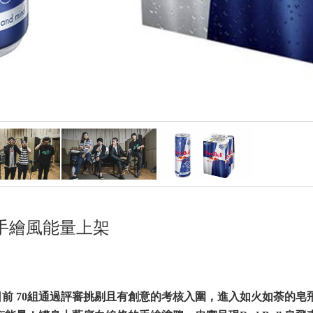
全新手繪風能量上架
！日前 70組通過評審挑剔且有創意的考核入圍，進入如火如荼的皂飛車