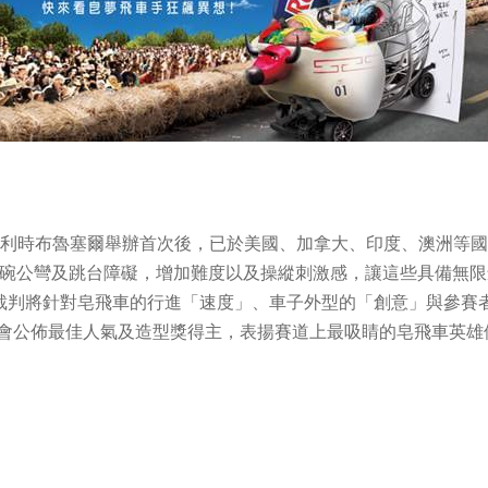
賽」自2000年於比利時布魯塞爾舉辦首次後，已於美國、加拿大、印度
碗公彎及跳台障礙，增加難度以及操縱刺激感，讓這些具備無限創意
裁判將針對皂飛車的行進「速度」、車子外型的「創意」與參賽者
場還會公佈最佳人氣及造型獎得主，表揚賽道上最吸睛的皂飛車英雄