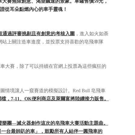
飛車大賽無限創意、渴望飆速的景象。單罐售價59元，
u，保證從耳朵點燃內心的車手靈魂！
0組通過評審挑剔且有創意的考核入圍
，進入如火如荼
網站上關注造車進度，並投票支持喜歡的皂飛車隊
狂的皂飛車大賽，除了可以持續在官網上投票為這些瘋狂的
圖情境讓人一窺賽道的模擬設計。Red Bull 皂飛車
開檔，7-11、OK便利商店及萊爾富將陸續接力販售。
意識發聲樂團—滅火器創作這次的皂飛車大賽活動主題曲。
作伴、起一台最帥趴的車」，鼓勵所有人結伴一圓飛車的