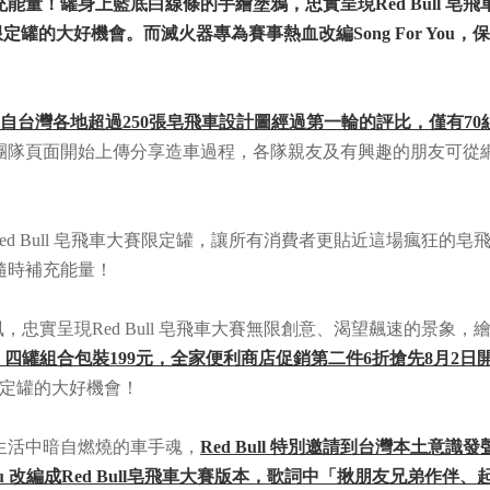
量！罐身上藍底白線條的手繪塗鴉，忠實呈現Red Bull 皂
賽事限定罐的大好機會。而滅火器專為賽事熱血改編Song For Yo
自台灣各地超過250張皂飛車設計圖經過第一輪的評比，僅有7
團隊頁面開始上傳分享造車過程，各隊親友及有興趣的朋友可從
限定Red Bull 皂飛車大賽限定罐，讓所有消費者更貼近這場瘋
隨時補充能量！
風，忠實呈現Red Bull 皂飛車大賽無限創意、渴望飆速的景象，繪
，四罐組合包裝199元，全家便利商店促銷第二件6折搶先8月2日
事限定罐的大好機會！
生活中暗自燃燒的車手魂，
Red Bull 特別邀請到台灣本土
You 改編成Red Bull皂飛車大賽版本，歌詞中「揪朋友兄弟