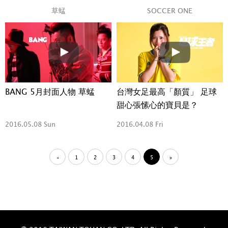
草蜢
SOCCER ONE
BANG 5月封面人物 草蜢
台灣女足最高「顏質」 足球
甜心張愫心的寶貝是？
2016.05.08 Sun
2016.04.08 Fri
«
1
2
3
4
5
»