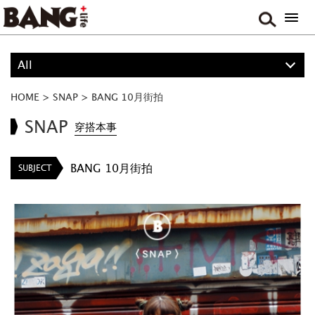
All
ALL
HOME
>
SNAP
>
BANG 10月街拍
PROJECT
SNAP
穿搭本事
BOY
BANG 10月街拍
SUBJECT