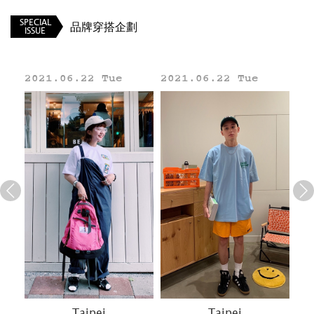
SPECIAL
品牌穿搭企劃
ISSUE
2021.06.22 Tue
2021.06.22 Tue
20
Line
Taipei
Taipei