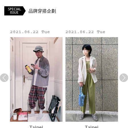
搭配TIP:
在衣著選擇上全身黑色，反而能襯托出鞋款
SPECIAL
品牌穿搭企劃
ISSUE
是特殊色的重點。
CRAZY HORSE金屬迷彩系列
e
2021.06.22 Tue
2021.06.22 Tue
牛皮貼膜加上迷彩壓紋，將金屬度烙的材質的簡
約奢華風格又增添了豐富的變化性，凸顯個人特
有時尚感。
Line
較以往加厚的鞋口與鞋舌設計搭配超纖內裡提供
一整天的舒適，傳統綁帶搭配金屬鞋帶孔，而鞋
側的YKK拉鍊讓穿脫更方便；中底的雙重透氣孔
與彈性的KZ鞋墊加強鞋身的透氣性，KRUZIN超
輕量EVA/橡膠鞋底讓穿著更舒適。
Taipei
Taipei