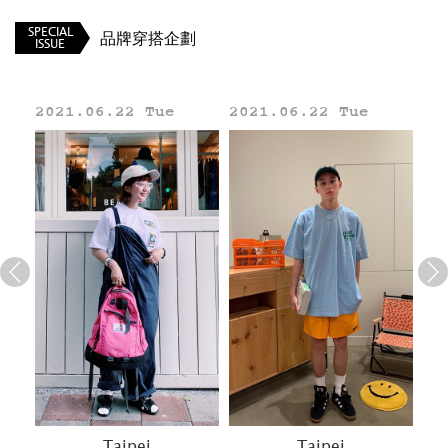
_____
SPECIAL
品牌穿搭企劃
ISSUE
官網
/
IG
2021.06.22 Tue
2021.06.22 Tue
20
Line
Taipei
Taipei