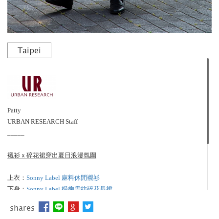
Taipei
Patty
URBAN RESEARCH Staff
_____
襯衫ｘ碎花裙穿出夏日浪漫氛圍
上衣：
Sonny Label 麻料休閒襯衫
下身：
Sonny Label 楊柳雪紡碎花長裙
包包：
DOORS 附雙面內袋編織包
shares