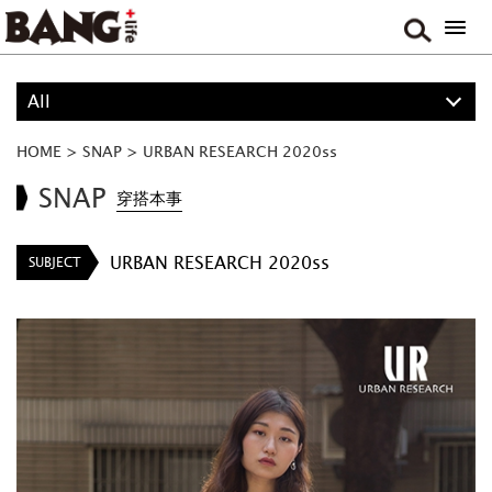
All
ALL
HOME
>
SNAP
>
URBAN RESEARCH 2020ss
PROJECT
SNAP
穿搭本事
BOY
URBAN RESEARCH 2020ss
SUBJECT