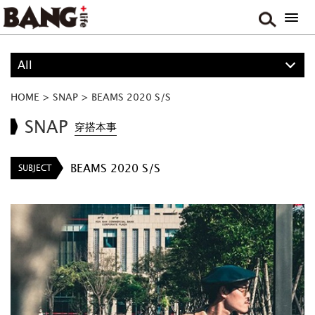
All
ALL
HOME
>
SNAP
>
BEAMS 2020 S/S
PROJECT
SNAP
穿搭本事
GIRL
BEAMS 2020 S/S
SUBJECT