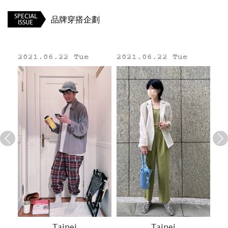
褲子：BEAMS 靴型長褲
_____
SPECIAL
品牌穿搭企劃
ISSUE
BEAMS Taiwan
2021.06.22 Tue
2021.06.22 Tue
20
Line
Taipei
Taipei