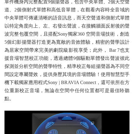
單件機身內完整配置9個揚聲器，包含中央單體、2個天空聲
道、2個側射式單體和高低音單體，在觀看內容時全音域的
中央單體可傳遞清晰的語音訊息，而天空聲道和側射式單體
以特定角度向上、左、右發出聲波，在接觸牆面反射後的聲
波完整包覆空間，且搭配Sony獨家360 空間音場技術，創造
5個幻影揚聲器打造更為寬敞的音效體驗，精密的聲學設計
為居家空間帶來完美的劇院級影視享受；此外， Bar 7也支
援音場智慧校正功能，透過總體9個驅動單體發出聲波彼此
探測並分析空間的聲學特性，精準校正每組揚聲器為不同空
間設定專屬聲效，提供身歷其境的音場體驗！使用智慧型手
機下載獨家應用程式Sony | BRAVIA Connect，還可依所在方
位重新校正音場，無論在空間中任何位置都可是最佳聆聽
點。