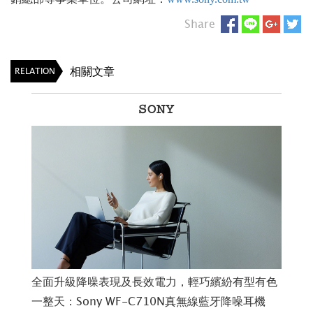
Share
相關文章
RELATION
SONY
a
Sony 推出全新入耳式有線耳機 IER-EX15C USB-
全
定家
C®
一