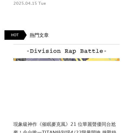
2025.10.03 Fri
202
熱門文章
HOT
CARNIVAL FEVER
 首
2026赤聲躁動音樂節再突破，日經典龐克團
現
175R、韓傳奇搖滾樂團Guckkasten首度來台，超
麥