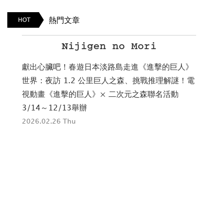
熱門文章
HOT
Nijigen no Mori
新魅
獻出心臟吧！春遊日本淡路島走進《進擊的巨人》
T
12
世界：夜訪 1.2 公里巨人之森、挑戰推理解謎！電
帝
視動畫《進擊的巨人》× 二次元之森聯名活動
夏
3/14～12/13舉辦
日
2026.02.26 Thu
202
© 2016 TAIWAN TOHAN CO.,LTD. All Rights Reserved.
地址 / 105 台北市松山區南京東路四段130號2樓之1
電話 / (02)­2577-8878
傳真 / (02)­2577-8896