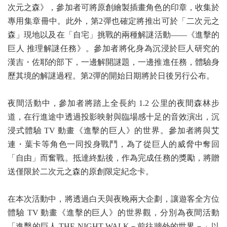
次元之森》，參加者可將原創繪製插畫角色的印章，收集於
專用集章冊中。此外，第2彈也確定將推出可於「二次元之
森」現地以及在「自宅」挑戰的兩種解謎活動——《進擊的
巨人 推理解謎任務》。參加者將化身為沉浸於巨人研究的
漢吉・佐耶的部下，一邊解開謎題，一邊推進任務，體驗身
歷其境的解謎過程。第2彈的開始日期將於日後另行公布。
夜間活動中，參加者將踏上全長約 1.2 公里的夜間森林步
道，在行進途中透過投影映射與臨場感十足的音效演出，沉
浸式體驗 TV 動畫《進擊的巨人》的世界。參加者將與艾
連・葉卡等角色一同投身戰鬥，為了從巨人的威脅中奪回
「自由」而奮戰。抵達終點後，作為完成任務的獎勵，將贈
送僅限於二次元之森的原創限定紀念卡。
在本次活動中，將透過白天與夜晚兩大企劃，讓遊客全方位
體驗 TV 動畫《進擊的巨人》的世界觀，分別為夜間活動
「進擊的巨人 THE NIGHT WALK－前往牆外的世界－」以