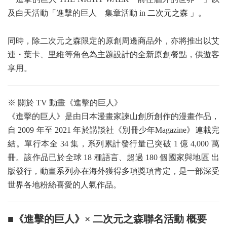
及白天活動「進擊的巨人 集章活動 in 二次元之森 」。
同時，除二次元之森限定的原創周邊商品外，亦將推出以艾
連・葉卡、里維等角色為主題設計的全新原創餐點，供遊客
享用。
※ 關於 TV 動畫《進擊的巨人》
《進擊的巨人》是由日本漫畫家諫山創所創作的漫畫作品，
自 2009 年至 2021 年於講談社《別冊少年Magazine》連載完
結。單行本全 34 集，系列累計發行量已突破 1 億 4,000 萬
冊。該作品已於全球 18 種語言、超過 180 個國家與地區 出
版發行，動畫系列亦在海外獲得多項獎項肯定，是一部深受
世界各地粉絲喜愛的人氣作品。
■《進擊的巨人》× 二次元之森聯名活動 概要