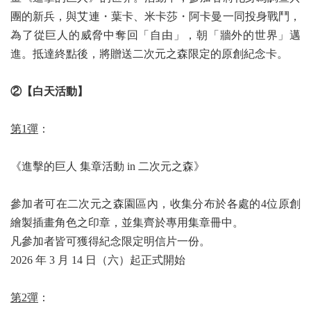
團的新兵，與艾連・葉卡、米卡莎・阿卡曼一同投身戰鬥，
為了從巨人的威脅中奪回「自由」，朝「牆外的世界」邁
進。抵達終點後，將贈送二次元之森限定的原創紀念卡。
②【白天活動】
第1彈
：
《進擊的巨人 集章活動 in 二次元之森》
參加者可在二次元之森園區內，收集分布於各處的4位原創
繪製插畫角色之印章，並集齊於專用集章冊中。
凡參加者皆可獲得紀念限定明信片一份。
2026 年 3 月 14 日（六）起正式開始
第2彈
：