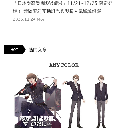
溫泉
「日本樂高樂園®過聖誕」11/21~12/25 限定登
過
雪上
場！ 體驗夢幻互動燈光秀與超人氣聖誕解謎
鬥
2025.11.24 Mon
202
熱門文章
HOT
ANYCOLOR