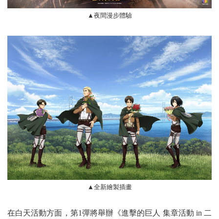
▲夜間漫步體驗
▲全新繪製插畫
在白天活動方面，第1彈將舉辦《進擊的巨人 集章活動 in 二