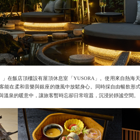
 Ginza）」在飯店頂樓設有屋頂休息室「YUSORA」。使用來
客能在柔和音樂與銀座的微風中放鬆身心。同時採自由暢飲形
與溫泉的暖意中，讓旅客暫時忘卻日常喧囂，沉浸於靜謐空間。