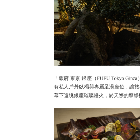
「馥府 東京 銀座（FUFU Tokyo
有私人戶外臥榻與專屬足湯座位，讓旅
幕下遠眺銀座璀璨燈火，於天際的寧靜