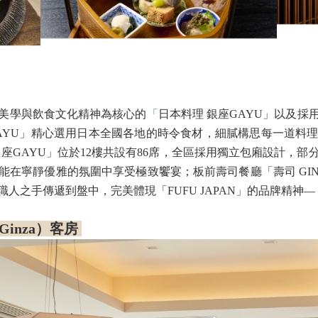
美學與飲食文化精神為核心的
「
日本料理 銀座GAYU」以及
座GAYU」精心選用日本全國各地的時令食材，細膩構思每一道
座GAYU」位於12樓共設有86席，全區採用獨立包廂設計，
能在寧靜優雅的氛圍中享受極致饗宴；板前壽司餐廳「壽司 GIN
之手傳遞到盤中，完美體現「FUFU JAPAN」的品牌精神—「款待
 Ginza）客房