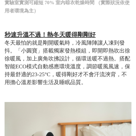
實驗室實測可縮短 70% 室內晾衣乾燥時間 （實際狀況依使
用者環境為主）
秒速升溫不過！熱冬天暖得剛剛好
冬天最怕的就是剛開暖氣時，冷風陣陣讓人凍到發
抖。「小圓寶」搭載獨家發熱模組，即開即熱吹出徐
徐暖風，加上廣角吹拂設計，循環送暖不過熱。搭配
智能ECO模式自動感應環境溫度，調節暖風風速，保
持最舒適的23-25°C，暖得剛好才不會汗流浹背，不
用擔心溫差影響生活及睡眠品質。