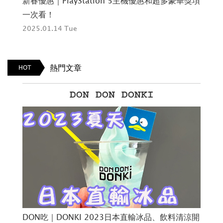
彩演
新春優惠｜PlayStation 5主機優惠和超多豪華獎項
卡
一次看！
幻
2025.01.14 Tue
202
熱門文章
HOT
DON DON DONKI
DON吃｜DONKI 2023日本直輸冰品、飲料清涼開
夏日