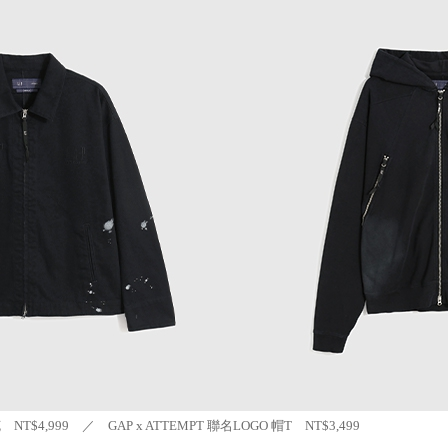
NT$4,999 ／ GAP x ATTEMPT 聯名LOGO 帽T NT$3,499