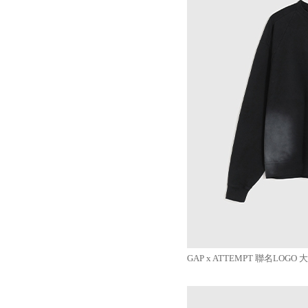
GAP x ATTEMPT 聯名LOGO 