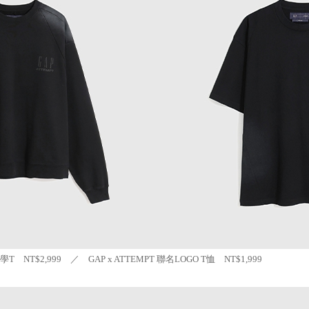
大學T NT$2,999 ／ GAP x ATTEMPT 聯名LOGO T恤 NT$1,999