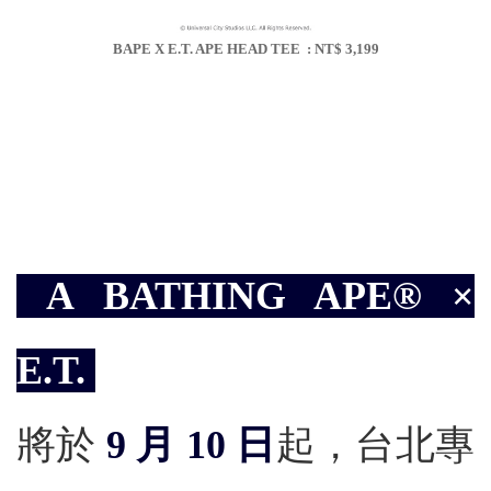
BAPE X E.T. APE HEAD TEE : NT$ 3,199
A BATHING APE®︎ ×
E.T.
將於
9 月 10 日
起，台北專