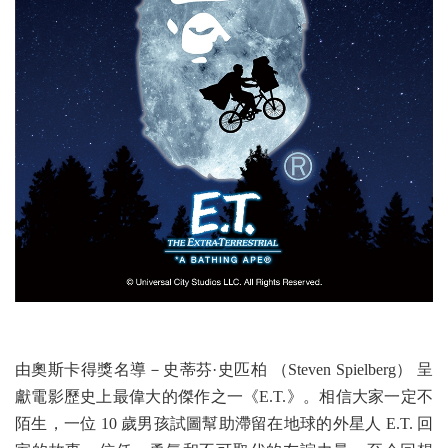
由奧斯卡得獎名導－史蒂芬·史匹柏 （Steven Spielberg） 呈
獻電影歷史上最偉大的傑作之一《E.T.》。相信大家一定不
陌生，一位 10 歲男孩試圖幫助滯留在地球的外星人 E.T. 回