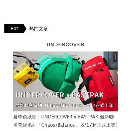
熱門文章
HOT
UNDERCOVER
陽天
夏季色系款｜UNDERCOVER x EASTPAK 最新聯
穿梭
名背袋系列「Chaos/Balance」 8/17起正式上架!
UR