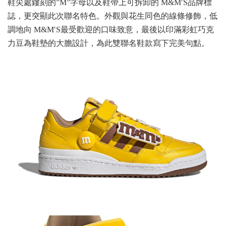
鞋尖處鏤刻的”M”字母以及鞋帶上可拆卸的 M&M′S品牌標
誌，更突顯此次聯名特色。外觀與花生同色的線條修飾，低
調地向 M&M′S最受歡迎的口味致意，最後以印滿彩虹巧克
力豆為鞋墊的大膽設計，為此雙聯名鞋款寫下完美句點。