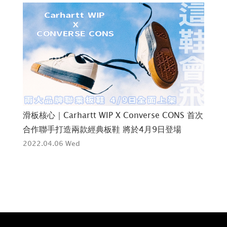
滑板核心｜Carhartt WIP X Converse CONS 首次
像是
合作聯手打造兩款經典板鞋 將於4月9日登場
Ai
2022.04.06 Wed
202