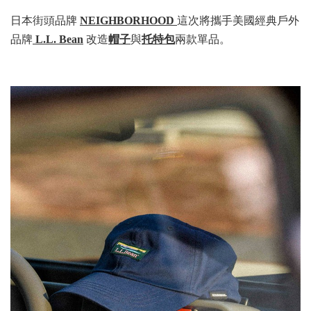
日本街頭品牌
NEIGHBORHOOD
這次將攜手美國經典戶外
品牌
L.L. Bean
改造
帽子
與
托特包
兩款單品。