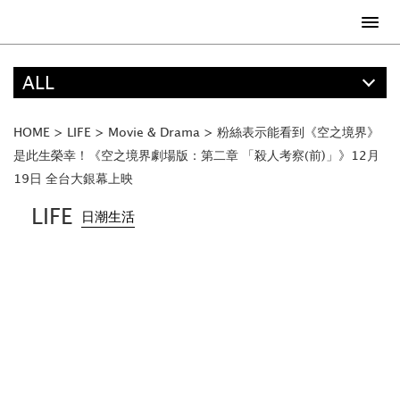
ALL
精選
ALL
HOME
>
LIFE
>
Movie & Drama
>
粉絲表示能看到《空之境界》
ANIME
是此生榮幸！《空之境界劇場版：第二章 「殺⼈考察(前)」》12月
19日 全台大銀幕上映
FOOD
LIFE
日潮生活
TRAVEL
MUSIC
GAME