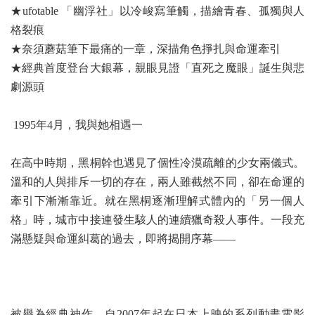
★ufotable 「幽浮社」以冷峻寫筆觸，描繪青春、孤獨與人
格裂痕
★奈須蘑菇筆下最痛的一章，深描角色掙扎與命運牽引
★經典首度登台大銀幕，親眼見證「直死之魔眼」誕生與悲
劇源頭
1995年4月，我與她相遇一
在高中時期，黑桐幹也遇見了個性冷漠疏離的少女兩儀式。
溫和的人與排斥一切的存在，兩人雖截然不同，卻在命運的
牽引下漸漸靠近。就在黑桐逐漸理解式體內的「另一個人
格」時，城市中接連發生駭人的連續獵奇殺人事件。一段充
滿懸疑與命運糾葛的過去，即將揭開序幕――
被譽為經典神作、自2007年起在日本上映的系列動畫電影