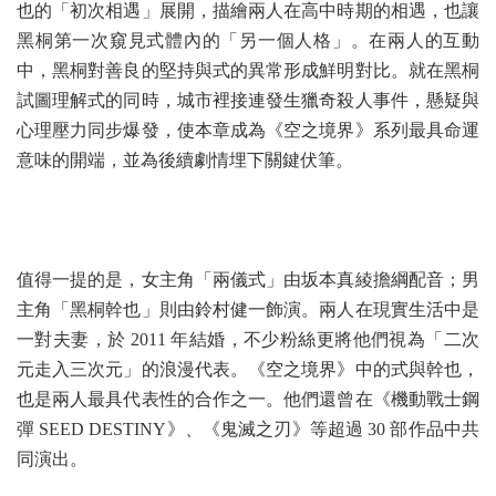
也的「初次相遇」展開，描繪兩人在高中時期的相遇，也讓
黑桐第一次窺見式體內的「另一個人格」。在兩人的互動
中，黑桐對善良的堅持與式的異常形成鮮明對比。就在黑桐
試圖理解式的同時，城市裡接連發生獵奇殺人事件，懸疑與
心理壓力同步爆發，使本章成為《空之境界》系列最具命運
意味的開端，並為後續劇情埋下關鍵伏筆。
值得一提的是，女主角「兩儀式」由坂本真綾擔綱配音；男
主角「黑桐幹也」則由鈴村健一飾演。兩人在現實生活中是
一對夫妻，於 2011 年結婚，不少粉絲更將他們視為「二次
元走入三次元」的浪漫代表。《空之境界》中的式與幹也，
也是兩人最具代表性的合作之一。他們還曾在《機動戰士鋼
彈 SEED DESTINY》、《鬼滅之刃》等超過 30 部作品中共
同演出。