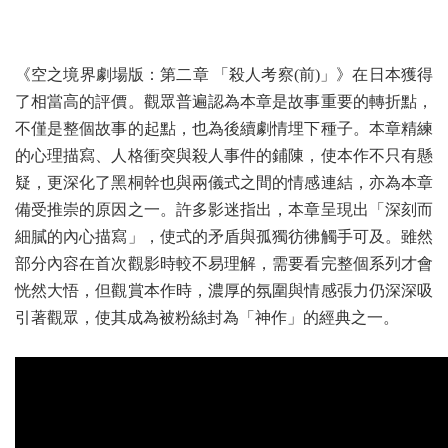
《空之境界劇場版：第二章 「殺⼈考察(前)」》在日本獲得
了相當高的評價。觀眾普遍認為本章是故事重要的轉折點，
不僅是整個故事的起點，也為後續劇情埋下種子。本章精練
的心理描寫、人格衝突與殺人事件的鋪陳，使本作不只有懸
疑，更深化了黑桐幹也與兩儀式之間的情感連結，亦為本章
備受推崇的原因之一。許多影迷指出，本章呈現出「深刻而
細膩的內心描寫」，使式的矛盾與孤獨彷彿觸手可及。雖然
部分內容在首次觀影時較不易理解，需要看完整個系列才會
恍然大悟，但觀賞本作時，濃厚的氛圍與情感張力仍深深吸
引著觀眾，使其成為被粉絲封為「神作」的經典之一。