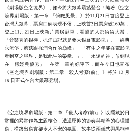
《劇場版空之境界》，如今將大銀幕震撼登台！隨著《空之
境界劇場版：第一章 「俯瞰風景」》於11月21日首度登上
台灣大銀幕，票房口碑表現不俗，上映首3日票房破160萬，
登上11月21日上映新片票房冠軍，看過的人都紛紛大讚，
「音樂真的很棒，梶浦由記就是要大銀幕電影院」、「經典
永流傳，蘑菇跟梶浦合作的巔峰」，「有生之年能在電影院
看到空之境界，是我此生的榮幸。」、「永遠的神，放到現
在一樣經典優秀」，在第一章的好評下，而在今日也宣布
《空之境界劇場版：第二章「殺⼈考察(前)」》將於 12 月
19 日正式在台大銀幕登場。
《空之境界劇場版：第二章 「殺⼈考察(前)」》以隱藏於日
常裡的異常作為主題核心，透過壓抑的節奏與精準的心理描
寫，構築出寫實卻令人不安的氛圍。故事從兩儀式與黑桐幹