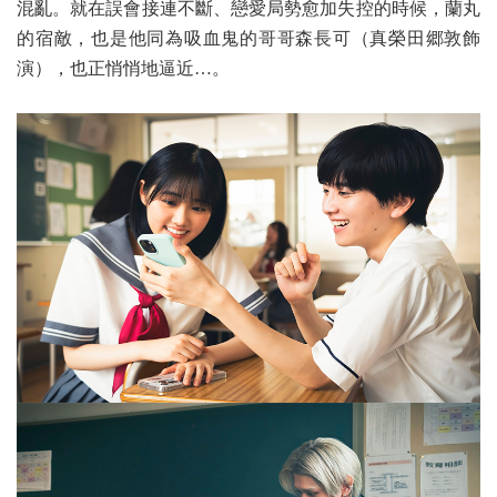
混亂。就在誤會接連不斷、戀愛局勢愈加失控的時候，蘭丸
的宿敵，也是他同為吸血鬼的哥哥森長可（真榮田郷敦飾
演），也正悄悄地逼近…。