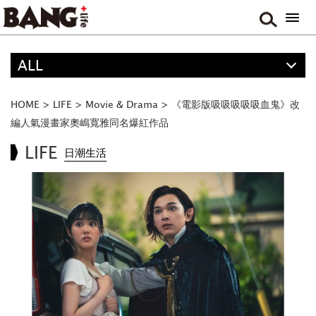
ALL
精選
ALL
HOME
>
LIFE
>
Movie & Drama
>
《電影版吸吸吸吸吸血鬼》改
ANIME
編人氣漫畫家奧嶋寬雅同名爆紅作品
FOOD
LIFE
日潮生活
TRAVEL
MUSIC
GAME