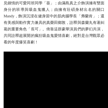
見鍾情的可愛同班同學「葵」；由滿島真之介飾演擁有雙面
身分的班導與吸血鬼獵人；由擁有壯碩身材出名的關口
Mandy，飾演沉浸在健身當中的肌肉腦學長「弗蘭肯」；還
有美感與動作實力兼具的真榮田鄉敦，詮釋與森蘭丸有著糾
葛的重要角色「長可」。倚靠這群豪華演員們的夢幻共演，
共同詮釋超展開的瘋狂吸血鬼愛情喜劇，絕對是台灣觀眾必
看的年度爆笑喜劇！