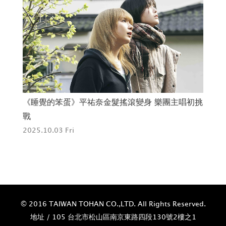
初挑
《藤本樹17-26》PART 2揭開《鏈鋸人》與《驀
小
然回首》創作原型
定
2025.10.21 Tue
202
© 2016 TAIWAN TOHAN CO.,LTD. All Rights Reserved.
地址 / 105 台北市松山區南京東路四段130號2樓之1