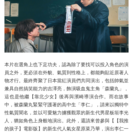
本片在選角上也下足功夫，認為除了要找可以投入角色的演
員之外，更必須在外貌、氣質到性格上，都能夠貼近原著人
物才行。最終齊聚了日本當紅演員們共同演出，包括帥氣並
兼具自然搞笑能力的吉澤亮，飾演吸血鬼主角「森蘭丸」，
這也是他繼【靠北少女】後再與濱崎導演合作。而在故事
中，被森蘭丸緊緊守護著的高中生「李仁」，請來以獨特中
性氣質聞名，並以可愛魅力擄獲觀眾的新生代男星板垣李光
人，猶如角色上身般地演出。此外，還請來曾參與【【我推
的孩子】電影版】的新生代人氣女星原菜乃華，演出李仁一