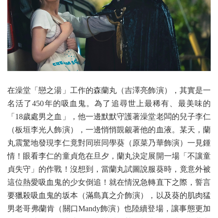
在澡堂「戀之湯」工作的森蘭丸（吉澤亮飾演），其實是一
名活了450年的吸血鬼。為了追尋世上最稀有、最美味的
「18歲處男之血」，他一邊默默守護著澡堂老闆的兒子李仁
（板垣李光人飾演），一邊悄悄覬覦著他的血液。某天，蘭
丸震驚地發現李仁竟對同班同學葵（原菜乃華飾演）一見鍾
情！眼看李仁的童貞危在旦夕，蘭丸決定展開一場「不讓童
貞失守」的作戰！沒想到，當蘭丸試圖說服葵時，竟意外被
這位熱愛吸血鬼的少女倒追！就在情況急轉直下之際，誓言
要獵殺吸血鬼的坂本（滿島真之介飾演），以及葵的肌肉猛
男老哥弗蘭肯（關口Mandy飾演）也陸續登場，讓事態更加