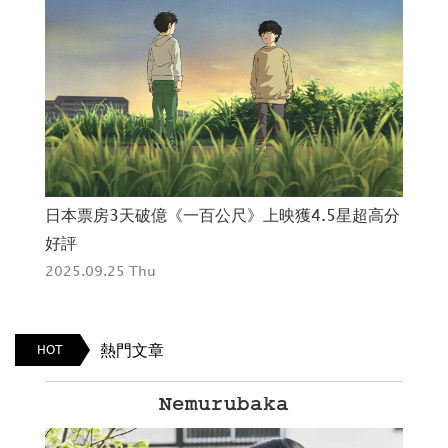
高分
《電影版 神奇柑仔店 錢天堂》9月26日開店！
西
2025.09.25 Thu
金
202
熱門文章
HOT
TATSUKI FUJIMOTO 22-26