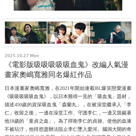
2025.10.27 Mon
《電影版吸吸吸吸吸血鬼》改編人氣漫
畫家奧嶋寬雅同名爆紅作品
日本漫畫家奧嶋寬雅，在2021年開始連載BL爆笑戀愛漫畫
《吸吸吸吸吸血鬼》，以日本難得一見的「吸血鬼」題材，
描述450歲的資深吸血鬼「森蘭丸」，在被澡堂繼承人「李
仁」收留之後，一邊在澡堂工作、守護李仁，一邊又覬覦著
他18歲的「童貞之血」。為了捍衛李仁的貞操、使他的血液
不被玷汙，他得想盡辦法阻止李仁墜入愛河。腦洞大開的奇