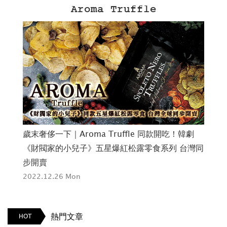
Aroma Truffle
炸醬
歲末奢侈一下｜Aroma Truffle 同款開吃！韓劇
充
動你
《財閥家的小兒子》五星爆紅松露零食系列 台灣同
品
步開賣
202
2022.12.26 Mon
熱門文章
HOT