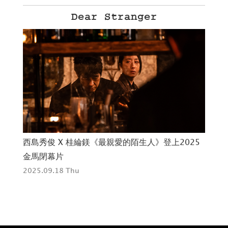
Dear Stranger
T
西島秀俊 X 桂綸鎂《最親愛的陌生人》登上2025
《
金馬閉幕片
202
2025.09.18 Thu