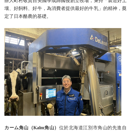
辦人町村敬貴自美國學成歸國後創立牧場，秉持「製造好土
壤、好飼料、好牛，為消費者提供最好的牛乳」的精神，奠
定了日本酪農的基礎。
カーム角山（Kalm角山）
位於北海道江別市角山的先進自