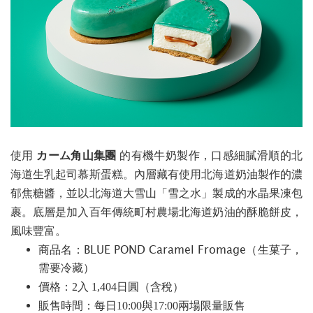
使用
カーム角山集團
的有機牛奶製作，口感細膩滑順的北
海道生乳起司慕斯蛋糕。內層藏有使用北海道奶油製作的濃
郁焦糖醬，並以北海道大雪山「雪之水」製成的水晶果凍包
裹。底層是加入百年傳統町村農場北海道奶油的酥脆餅皮，
風味豐富。
商品名：BLUE POND Caramel Fromage（生菓子，
需要冷藏）
價格：2入 1,404日圓（含稅）
販售時間：每日10:00與17:00兩場限量販售