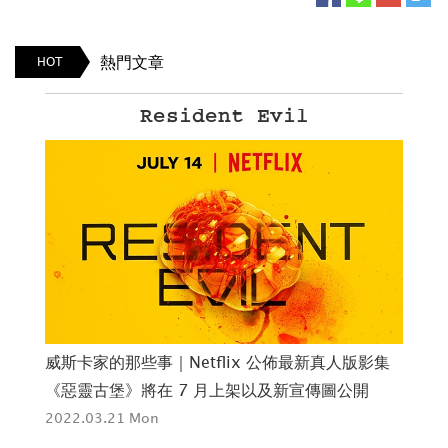
熱門文章
HOT
Resident Evil
威斯卡家的那些事｜Netflix 公佈最新真人版影集
從紅
《惡靈古堡》將在 7 月上架以及新宣傳圖公開
驗
2022.03.21 Mon
紫
202