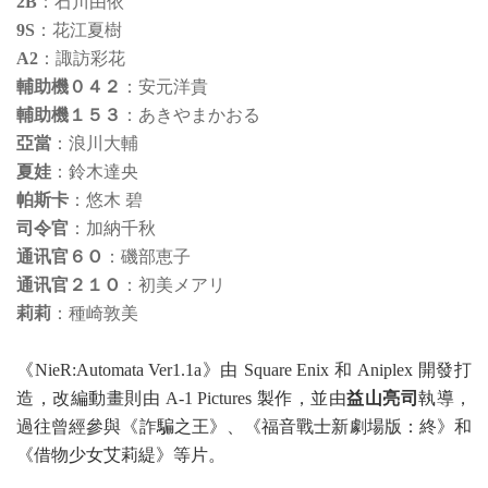
2B
：石川由依
9S
：花江夏樹
A2
：諏訪彩花
輔助機０４２
：安元洋貴
輔助機１５３
：あきやまかおる
亞當
：浪川大輔
夏娃
：鈴木達央
帕斯卡
：悠木 碧
司令官
：加納千秋
通讯官６Ｏ
：磯部恵子
通讯官２１Ｏ
：初美メアリ
莉莉
：種崎敦美
《NieR:Automata Ver1.1a》由 Square Enix 和 Aniplex 開發打
造，改編動畫則由 A-1 Pictures 製作，並由
益山亮司
執導，
過往曾經參與《詐騙之王》、《福音戰士新劇場版：終》和
《借物少女艾莉緹》等片。