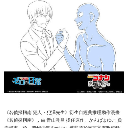
《名偵探柯南 犯人・犯澤先生》衍生自經典推理動作漫畫
《名偵探柯南》，由 青山剛昌 擔任原作、かんばまゆこ 負
責漫畫，於「週刊少年 Sunday」連載並於早前宣布改編動