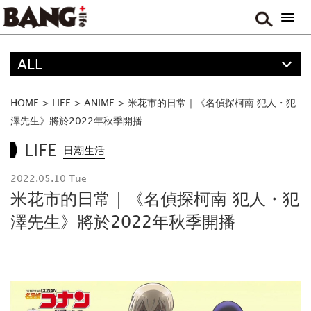
ALL
精選
ALL
HOME
>
LIFE
>
ANIME
>
米花市的日常｜《名偵探柯南 犯人・犯
FOOD
澤先生》將於2022年秋季開播
MOVIE & DRAMA
LIFE
日潮生活
TRAVEL
2022.05.10 Tue
MUSIC
米花市的日常｜《名偵探柯南 犯人・犯
GAME
澤先生》將於2022年秋季開播