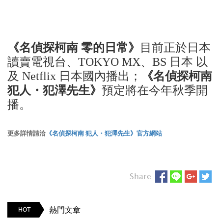
《名偵探柯南 零的日常》
目前正於日本
讀賣電視台、TOKYO MX、BS 日本 以
及 Netflix 日本國內播出；
《名偵探柯南
犯人・犯澤先生》
預定將在今年秋季開
播。
更多詳情請洽
《名偵探柯南 犯人・犯澤先生》官方網站
Share
熱門文章
HOT