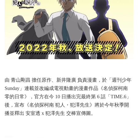
由 青山剛昌 擔任原作、新井隆廣 負責漫畫，於「週刊少年
Sunday」連載並改編成電視動畫的漫畫作品《名偵探柯南
零的日常》，官方在今 10 日播出完最終第 6 話「TIME.6」
後，宣布《名偵探柯南 犯人・犯澤先生》將於今年秋季開
播並釋出 安室透 x 犯澤先生 交棒宣傳圖。