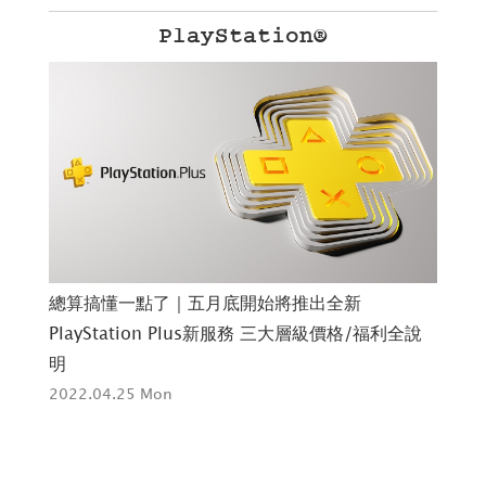
PlayStation®
一點了｜五月底開始將推出全新
長崎縣 對馬市｜
ation Plus新服務 三大層級價格/福利全說
的「對馬博物館」2
2022.04.21 Thu
25 Mon