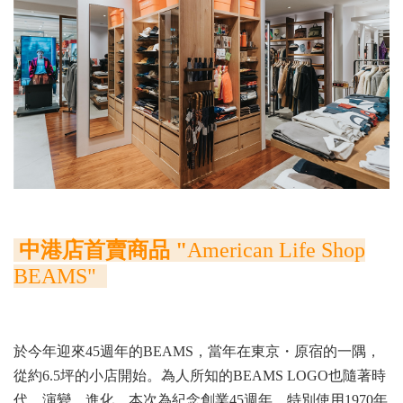
中港店首賣商品 "
American Life Shop
BEAMS
"
於今年迎來45週年的BEAMS，當年在東京・原宿的一隅，
從約6.5坪的小店開始。為人所知的BEAMS LOGO也隨著時
代，演變、進化。本次為紀念創業45週年，特別使用1970年