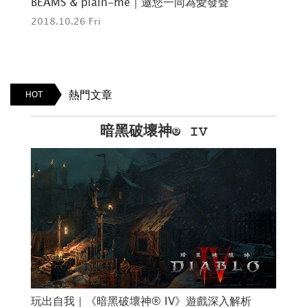
R
BEAMS & plain-me｜邀您一同為愛發聲
倒轉
2018.10.26 Fri
「A
201
熱門文章
HOT
暗黑破壞神® IV
2日
玩出自我｜《暗黑破壞神® IV》遊戲深入解析
大