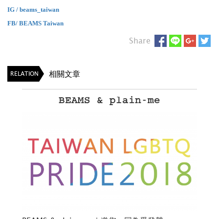
IG / beams_taiwan
FB/ BEAMS Taiwan
Share
相關文章
RELATION
BEAMS & plain-me