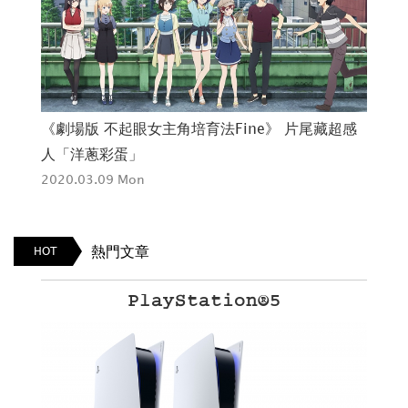
海賊
《劇場版 不起眼女主角培育法Fine》 片尾藏超感
《
人「洋蔥彩蛋」
吉
2020.03.09 Mon
202
熱門文章
HOT
PlayStation®5