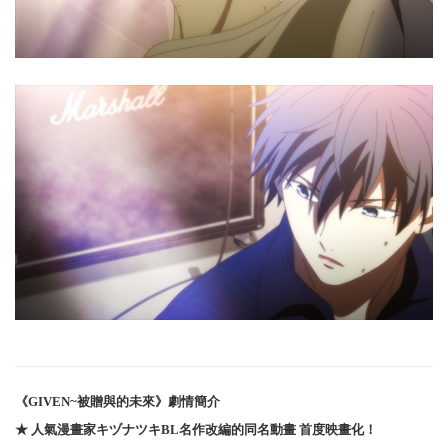
《GIVEN~被贈與的未來》劇情簡介
★ 人氣漫畫家キヅナツキ
BL
名作改編的同名動畫 首度映畫化！