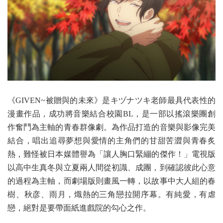
《GIVEN~被贈與的未來》是キヅナツキ老師最具代表性的
漫畫作品，成功將音樂結合校園BL，是一部以搖滾樂團創
作奮鬥為主軸的青春群像劇。為作品打造的音樂與影像完美
結合，唱出追尋夢想與愛情的主角們的甘甜苦澀與青春炙
熱，難怪被日本媒體譽為「讓人胸口緊繃的傑作！」電視版
以高中生真冬與立夏兩人間從初識、成團，到確認彼此心意
的過程為主軸，而劇場版則畫風一轉，以故事中大人組的春
樹、秋彦、雨月，熾熱的三角戀拉開序幕。有純愛，有虐
戀，絕對是要帶面紙進戲院的勾心之作。