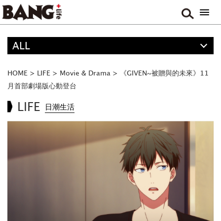
ALL
精選
ALL
HOME
>
LIFE
>
Movie & Drama
>
《GIVEN~被贈與的未來》11
ANIME
月首部劇場版心動登台
FOOD
LIFE
日潮生活
TRAVEL
MUSIC
GAME