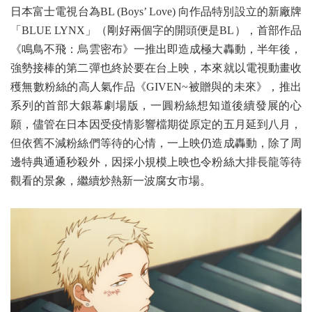
日本富士電視台為BL (Boys’ Love) 向作品特別設立的新廠牌
「BLUE LYNX」（剛好兩個字的開頭便是BL），首部作品
《鳴鳥不飛：烏雲密布》一推出即造成極大轟動，半年後，
強勢接棒的第二彈也終於要在台上映，本來就以電視動畫收
穫無數粉絲的高人氣作品《GIVEN~被贈與的未來》，推出
系列的首部大銀幕劇場版，一圓粉絲想知道後續發展的心
願，儘管在日本因受疫情影響檔期從原定的五月延到八月，
但依舊不減粉絲們等待的心情，一上映仍造成轟動，除了周
邊特典通通秒殺外，因採小規模上映也令粉絲大排長龍等待
觀看的景象，繼續炒熱新一波腐女市場。