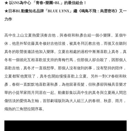
★ 以SNS為中心 「青春×樂團×BL」的最佳組合！
★日本BL動畫知名品牌「BLUE LYNX」繼《鳴鳥不飛：烏雲密布》又一
力作
高中生上山立夏熱愛演奏吉他，與春樹和秋彥合組一個小樂隊。某個午
休，他意外幫佐藤真冬修好吉他弦後，被真冬拜託教吉他，而後又在聽到
真冬的歌聲後邀請他加入樂隊。立夏在相處的過程中漸漸喜歡上真冬，真
冬有一個彼此互相喜歡並支持的青梅竹馬，但那個人卻自殺了，因那個人
喜歡吉他，真冬才一直很想學。那個人沒有做到的事，沒有堅持的陪伴，
立夏都幫他實現了，真冬也開始慢慢喜歡上立夏。另外一對CP春樹和秋
彥，春樹一直默默地喜歡著秋彥，為他留著長髮，但秋彥卻與極具音樂才
華的小提琴家雨月同居在一起。動畫影集以高中生的真冬與立夏兩人間悲
傷恬淡的愛情為主軸，首部劇場版則為大人組三人的春樹、秋彦、雨月，
熾熱的三角戀拉開序幕。