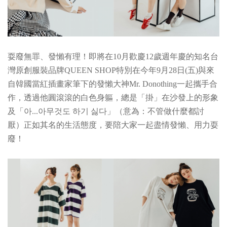
耍廢無罪、發懶有理！即將在10月歡慶12歲週年慶的知名台
灣原創服裝品牌QUEEN SHOP特別在今年9月28日(五)與來
自韓國當紅插畫家筆下的發懶大神Mr. Donothing一起攜
手合
作，透過他圓滾滾的白色身軀，總是「掛」在沙發上的形象
及「아...아무것도 하기 싫다」（意為：不管做什麼都討
厭）正如其名的生活態度，要陪大家一起盡情發懶、用力耍
廢！