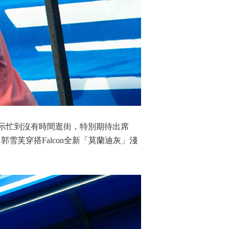
示忙到沒有時間逛街，特別期待出席
。郭雪芙穿搭Falcon全新「莫蘭迪灰」淺