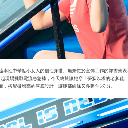
流率性中帶點小女人的個性穿搭。無奈忙於宣傳工作的郭雪芙表
動，除了玩興大起現場挑戰電流急急棒，今天終於讓她穿上夢寐以求的老爹鞋
面，搭配微增高的厚底設計，讓腿部線條又多延伸5公分。