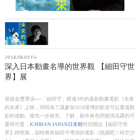
2018.08.03 Fri
深入日本動畫名導的世界觀 【細田守世
界】展
迎接金獎導演──「細田守」睽違3年的最新動畫電影《未來
的未來》上映，同時為了讓參加2018漫博的影迷可以重溫觀
影的感動、搶先一步探究、了解，新作角色間親情流露的可
愛與可貴，
ICHIBAN JAPAN日本館
特別開設【細田守世
界】靜態展，屆時將有細田守導演的電影《跳躍吧！時空少