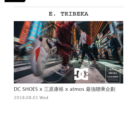
E. TRIBEKA
合現
DC SHOES x 三原康裕 x atmos 最強聯乘企劃
告
2018.08.01 Wed
201