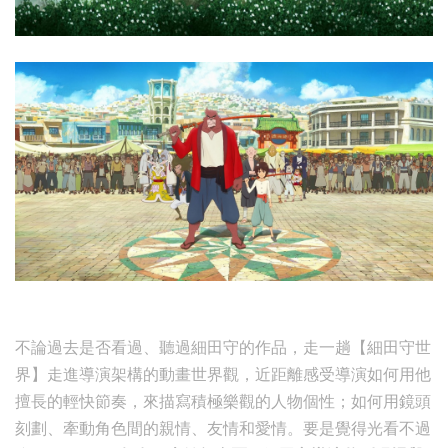
不論過去是否看過、聽過細田守的作品，走一趟【細田守世
界】走進導演架構的動畫世界觀，近距離感受導演如何用他
擅長的輕快節奏，來描寫積極樂觀的人物個性；如何用鏡頭
刻劃、牽動角色間的親情、友情和愛情。要是覺得光看不過