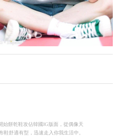
始餅乾鞋攻佔韓國IG版面，從偶像天
布鞋舒適有型，迅速走入你我生活中。