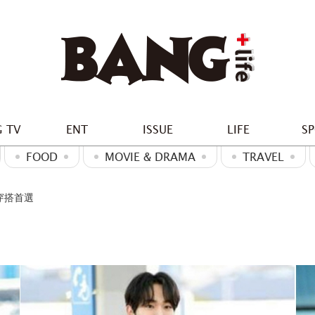
 TV
ENT
ISSUE
LIFE
S
FOOD
MOVIE & DRAMA
TRAVEL
紅穿搭首選